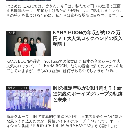
はじめに こんにちは、皆さん。今日は、私たちが日々の生活で直面
する問題の一つ、年収を上げるための秘訣について話をしましょう。
その答えを見つけるために、私たちは意外な場所に目を向けます。そ
れは、日本の人気音楽グループ、FANTASTICS f...
KANA-BOONの年収が約1272万
バンド
円？！大人気ロックバンドの収入
秘話！
KANA-BOONの躍進、YouTubeでの収益は？ 日本の音楽シーンで大
人気のロックバンド、KANA-BOON。彼らの音楽は多くのファンを魅
了していますが、彼らの収益源には何があるのでしょうか？特に、
YouTubeチャンネルでの収益につい...
​INIの推定年収が1億円超え？！新
男性アーティスト
進気鋭のボーイズグループの軌跡
と未来！
新星グループ、INIの驚異的な躍進 2021年、日本の音楽シーンに新た
な風を吹き込んだのが、男性アイドルグループ「INI」です。オーデ
ィション番組『PRODUCE 101 JAPAN SEASON2』から誕生したこ