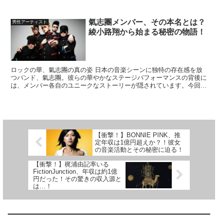
のグローバル志向のグループ...
氣志團メンバー、その本名とは？
男性アーティスト
綾小路翔から始まる秘密の物語！
ロックの華、氣志團の真の姿 日本の音楽シーンに独特の存在感を放
つバンド、氣志團。彼らの華やかなステージパフォーマンスの背後に
は、メンバー各自のユニークなストーリーが隠されています。今回
は、氣志團メンバーの本名と、彼らが選んだ芸名の背景に迫り...
【衝撃！】BONNIE PINK、推
定年収は1億円超えか？！彼女
の音楽活動とその秘密に迫る！
【衝撃！】梶浦由記率いる
FictionJunction、年収は約1億
円だった！その驚きの収入源と
は…！