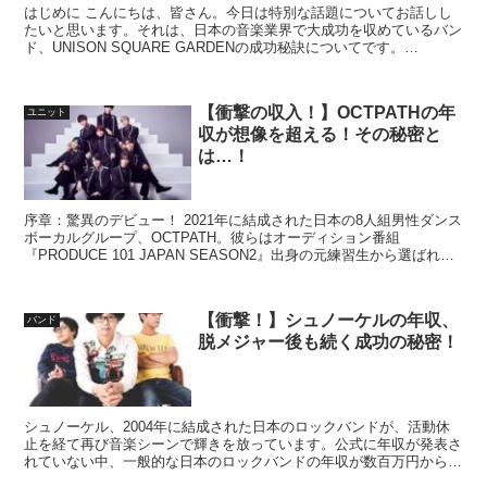
はじめに こんにちは、皆さん。今日は特別な話題についてお話しし
たいと思います。それは、日本の音楽業界で大成功を収めているバン
ド、UNISON SQUARE GARDENの成功秘訣についてです。
UNISON SQUARE GARDENとは ...
【衝撃の収入！】OCTPATHの年
ユニット
収が想像を超える！その秘密と
は…！
序章：驚異のデビュー！ 2021年に結成された日本の8人組男性ダンス
ボーカルグループ、OCTPATH。彼らはオーディション番組
『PRODUCE 101 JAPAN SEASON2』出身の元練習生から選ばれ、
瞬く間に注目を集めました。多言語を...
【衝撃！】シュノーケルの年収、
バンド
脱メジャー後も続く成功の秘密！
シュノーケル、2004年に結成された日本のロックバンドが、活動休
止を経て再び音楽シーンで輝きを放っています。公式に年収が発表さ
れていない中、一般的な日本のロックバンドの年収が数百万円から数
千万円程度とされるなか、シュノーケルの収入源や活動再...