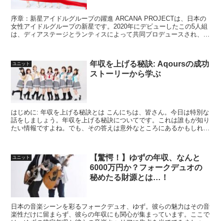
序章：新星アイドルグループの躍進 ARCANA PROJECTは、日本の
女性アイドルグループの新星です。2020年にデビューしたこの5人組
は、ディアステージとランティスによって共同プロデュースされ、ア
ニメやゲームの主題歌を担当するなど、瞬く...
年収を上げる秘訣: Aqoursの成功
ユニット
ストーリーから学ぶ
はじめに: 年収を上げる秘訣とは こんにちは、皆さん。今日は特別な
話をしましょう。年収を上げる秘訣についてです。これは誰もが知り
たい情報ですよね。でも、その答えは意外なところにあるかもしれま
せん。それは、人気アイドルグループ、Aqoursの...
【驚愕！】ゆずの年収、なんと
ユニット
6000万円か？フォークデュオの
秘めたる財源とは…！
日本の音楽シーンを彩るフォークデュオ、ゆず。彼らの魅力はその音
楽性だけに留まらず、彼らの年収にも関心が集まっています。ここで