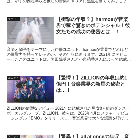
は、ゆずの推定年収と彼らの音楽キャリアに焦点を当ててみましょ
う。 ゆずの音楽キャリアとその影響 ゆずは、北川悠仁さん...
【衝撃の年収？】harmoeが音楽
ユニット
界で稼ぐ驚きのポテンシャル！彼
女たちの成功の秘密とは…！
音楽と物語をテーマにした声優ユニット、harmoeが業界でどれほど
の影響力を持っているのか、その年収に迫ります。2021年にデビュ
ーしたこのユニットは、岩田陽葵さんと小泉萌香さんによって結成さ
れ、ダンスポップミュージックを中心に活動していま...
【驚愕！】ZILLIONの年収は約1
ユニット
億円！音楽業界の新星の秘密と
は…！
ZILLIONの鮮烈なデビュー 2021年に結成された男女8人組のダンス・
ボーカルグループ、ZILLION。彼らは、2023年4月にメジャーデビュ
ーシングル「EMO」をリリースし、音楽業界で大きな話題を呼びま
した。その背景には、何があるので...
【驚異！】all at onceの年収、音
ユニット