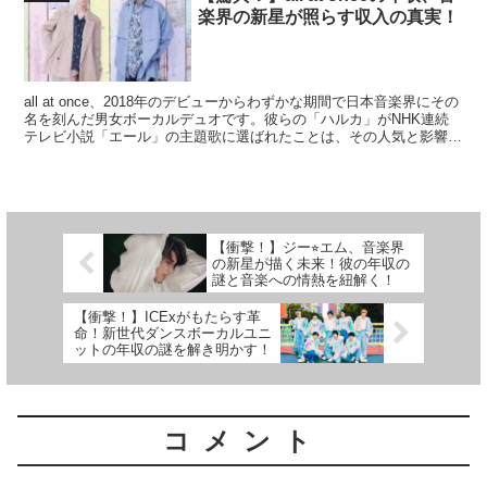
楽界の新星が照らす収入の真実！
all at once、2018年のデビューからわずかな期間で日本音楽界にその
名を刻んだ男女ボーカルデュオです。彼らの「ハルカ」がNHK連続
テレビ小説「エール」の主題歌に選ばれたことは、その人気と影響力
の大きな証明と言えるでしょう。しかし、...
【衝撃！】ジー⭐︎エム、音楽界
の新星が描く未来！彼の年収の
謎と音楽への情熱を紐解く！
【衝撃！】ICExがもたらす革
命！新世代ダンスボーカルユニ
ットの年収の謎を解き明かす！
コメント