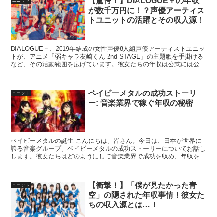
【驚愕！】DIALOGUE＋の年収
ユニット
が数千万円に！？声優アーティス
トユニットの活躍とその収入源！
DIALOGUE＋、2019年結成の女性声優8人組声優アーティストユニッ
トが、アニメ「弱キャラ友崎くん 2nd STAGE」の主題歌を手掛ける
など、その活動範囲を広げています。彼女たちの年収は公式には公表
されていませんが、様々な活動から推測...
ベイビーメタルの成功ストーリ
ユニット
ー: 音楽業界で稼ぐ年収の秘密
ベイビーメタルの誕生 こんにちは、皆さん。今日は、日本が世界に
誇る音楽グループ、ベイビーメタルの成功ストーリーについてお話し
します。彼女たちはどのようにして音楽業界で成功を収め、年収を稼
いでいるのでしょうか。 ベイビーメタルは、2010年に...
【衝撃！】「僕が見たかった青
ユニット
空」の隠された年収事情！彼女た
ちの収入源とは…！