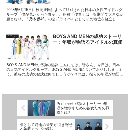
2023年6月15日に秋元康氏によって結成された日本の女性アイドルグ
ループ「僕が見たかった青空」。略称「僕青」は、短期間で大きな話
題となり、「乃木坂46」の公式ライバルとしてその地位を確立しま
した。特に注目を集めるのは、メンバーの一人、工藤...
BOYS AND MENの成功ストーリ
ユニット
ー：年収が物語るアイドルの真価
BOYS AND MENの成功の秘訣 こんにちは、皆さん。今日は、日本
の人気アイドルグループ、BOYS AND MENについてお話ししましょ
う。彼らの成功の秘訣は何でしょうか？それは、彼らの年収が物語っ
ています。 BOYS AND MENの...
Perfumeの成功ストーリー: 年
収を増やすための彼女たちの戦
略とは?
凛として時雨の音楽が引き寄せ
る年収アップの秘訣