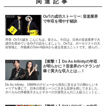
関連記事
OxTの成功ストーリー: 音楽業界
ユニット
で年収を増やす秘訣
序章: OxTの誕生 こんにちは、皆さん。今日は、日本の音楽業界で大
成功を収めているOxTの話をしましょう。OxTは、ボーカリストの大
谷智哉と、作曲家のTom-H@ckから成る音楽ユニットです。彼らの成
功の秘訣を探る旅に一緒に出かけましょう...
【衝撃！】Do As Infinityの年収
ユニット
が明らかに？音楽界のベテランが
稼ぐ莫大な収入とは…！
Do As Infinity、1999年のデビューから現在に至るまでの輝かしいキ
ャリアを通じて、日本の音楽シーンに大きな足跡を残してきました。
ボーカルの伴都美子さんとギターの大渡亮さんの二人組ユニットとし
て、彼らの年収に関する具体的な情報は...