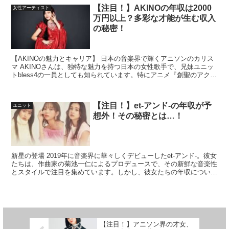
【注目！】AKINOの年収は2000
女性アーティスト
万円以上？多彩な才能が生む収入
の秘密！
【AKINOの魅力とキャリア】 日本の音楽界で輝くアニソンのカリス
マ AKINOさんは、独特な魅力を持つ日本の女性歌手で、兄妹ユニッ
トbless4の一員としても知られています。特にアニメ『創聖のアクエ
リオン』の主題歌で広く知られる彼女は、そ...
【注目！】et-アンド-の年収が予
ユニット
想外！その秘密とは…！
新星の登場 2019年に音楽界に華々しくデビューしたet-アンド-。彼女
たちは、作曲家の菊池一仁によるプロデュースで、その新鮮な音楽性
とスタイルで注目を集めています。しかし、彼女たちの年収について
は、公式な情報はなく、多くのファンや関係者が...
【注目！】アニソン界の才女、