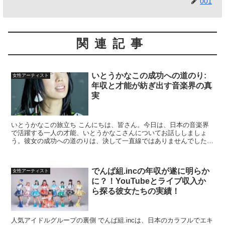
001
関連記事
いとうかなこの成功への道のり:
女性アーティスト
年収と才能が紡ぎ出す音楽界の真
実
いとうかなこの旅立ち こんにちは、皆さん。今日は、日本の音楽界
で活躍する一人の才能、いとうかなこさんについてお話ししましょ
う。彼女の成功への道のりは、決して一直線ではありませんでした。
しかし、その困難を乗り越えて彼女が達成したことは、私たち...
でんぱ組.incの年収が遂に明らか
女性アーティスト
に？！YouTubeとライブ収入か
ら探る彼女たちの実績！
人気アイドルグループの裏側 でんぱ組.incは、日本のカラフルでエキ