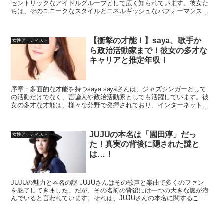
セントリックなアイドルグループとして広く知られています。彼女た
ちは、そのユニークなスタイルとエネルギッシュなパフォーマンスで
多くのファンを魅了していますが、彼女たちの年収に...
【衝撃の才能！】saya、歌手か
女性アーティスト
ら政治活動家まで！彼女の多才な
キャリアと推定年収！
序章：多面的な才能を持つsaya sayaさんは、ジャズシンガーとして
の活動だけでなく、言論人や政治活動家としても活躍しています。彼
女の多才な才能は、様々な分野で発揮されており、インターネット番
組やYouTubeチャンネルでのコメンテーター...
JUJUの本名は「園田淳」だっ
女性アーティスト
た！真実の背後に隠された謎と
は…！
JUJUの魅力と本名の謎 JUJUさんはその歌声と楽曲で多くのファン
を魅了してきました。だが、その名前の背後には一つの大きな謎が潜
んでいると言われています。それは、JUJUさんの本名に関するこ
と。一体、彼女の本名は何なのか。今回は、いくつか...