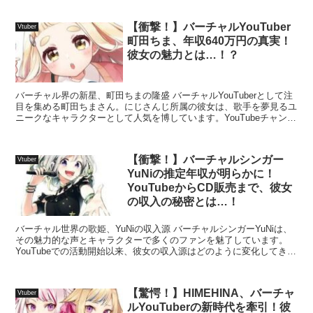
【衝撃！】バーチャルYouTuber
Vtuber
町田ちま、年収640万円の真実！
彼女の魅力とは…！？
バーチャル界の新星、町田ちまの隆盛 バーチャルYouTuberとして注
目を集める町田ちまさん。にじさんじ所属の彼女は、歌手を夢見るユ
ニークなキャラクターとして人気を博しています。YouTubeチャンネ
ルの購読者数や動画再生回数から、彼女の年...
【衝撃！】バーチャルシンガー
Vtuber
YuNiの推定年収が明らかに！
YouTubeからCD販売まで、彼女
の収入の秘密とは…！
バーチャル世界の歌姫、YuNiの収入源 バーチャルシンガーYuNiは、
その魅力的な声とキャラクターで多くのファンを魅了しています。
YouTubeでの活動開始以来、彼女の収入源はどのように変化してきた
のでしょうか？ 収入源の多様化 YuNiの...
【驚愕！】HIMEHINA、バーチャ
Vtuber
ルYouTuberの新時代を牽引！彼