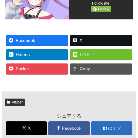
Follow me!
Facebook
X
Hatena
LINE
Pocket
Copy
Vtuber
シェアする
X
Facebook
はてブ