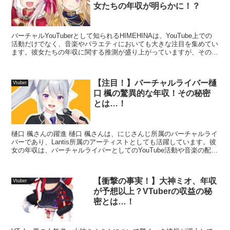
女たちの年収が明らかに！？
バーチャルYouTuberとして知られるHIMEHINAは、YouTube上での
活動だけでなく、音楽やバラエティにおいても大きな注目を集めてい
ます。彼女たちの年収に関する推測が盛り上がっていますが、その実
態はどのようなものなのでしょうか？ ...
【注目！】バーチャルライバー樋
Vtuber
口 楓の驚異的な年収！その秘密
とは…！
樋口 楓さんの躍進 樋口 楓さんは、にじさんじ所属のバーチャルライ
バーであり、Lantis所属のアーティストとしても活躍しています。彼
女の年収は、バーチャルライバーとしてのYouTube活動や音楽の配
信、ライブ収益などから成り立っています。...
【衝撃の事実！】大神ミオ、年収
Vtuber
が予想以上？VTuberの収益の秘
密とは…！