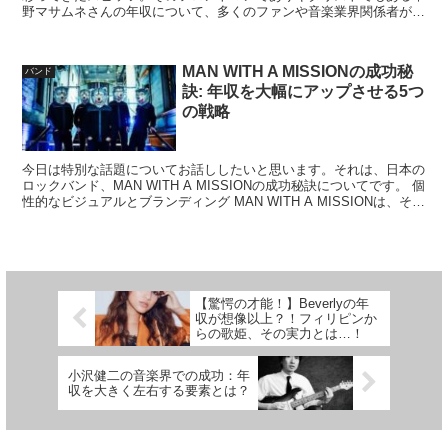
野マサムネさんの年収について、多くのファンや音楽業界関係者が興
味を持っています。しかし、彼の具体的な年収については公...
MAN WITH A MISSIONの成功秘
バンド
訣: 年収を大幅にアップさせる5つ
の戦略
今日は特別な話題についてお話ししたいと思います。それは、日本の
ロックバンド、MAN WITH A MISSIONの成功秘訣についてです。 個
性的なビジュアルとブランディング MAN WITH A MISSIONは、その
独特なウルフマスクとい...
【驚愕の才能！】Beverlyの年
収が想像以上？！フィリピンか
らの歌姫、その実力とは…！
小沢健二の音楽界での成功：年
収を大きく左右する要素とは？