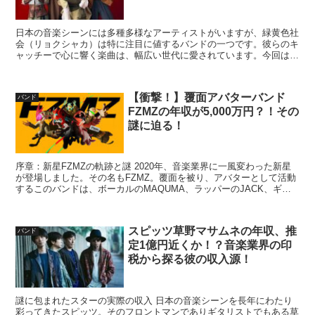
日本の音楽シーンには多種多様なアーティストがいますが、緑黄色社
会（リョクシャカ）は特に注目に値するバンドの一つです。彼らのキ
ャッチーで心に響く楽曲は、幅広い世代に愛されています。今回は彼
らの年収に迫ることを通じて、緑黄色社会の音楽活動の裏側...
【衝撃！】覆面アバターバンド
バンド
FZMZの年収が5,000万円？！その
謎に迫る！
序章：新星FZMZの軌跡と謎 2020年、音楽業界に一風変わった新星
が登場しました。その名もFZMZ。覆面を被り、アバターとして活動
するこのバンドは、ボーカルのMAQUMA、ラッパーのJACK、ギタ
リストのGAVI、ベースのHONNWAKA...
スピッツ草野マサムネの年収、推
バンド
定1億円近くか！？音楽業界の印
税から探る彼の収入源！
謎に包まれたスターの実際の収入 日本の音楽シーンを長年にわたり
彩ってきたスピッツ。そのフロントマンでありギタリストでもある草