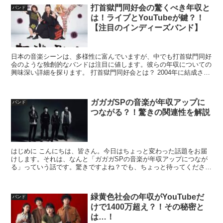
打首獄門同好会の驚くべき年収と
バンド
は！ライブとYouTubeが鍵？！
【注目のインディーズバンド】
日本の音楽シーンは、多様性に富んでいますが、中でも打首獄門同好
会のような独創的なバンドは注目に値します。彼らの年収についての
興味深い詳細を探ります。 打首獄門同好会とは？ 2004年に結成され
た打首獄門同好会は、日常をユーモラスに描いた歌詞...
ガガガSPの音楽が年収アップに
バンド
つながる？！驚きの関連性を解説
はじめに こんにちは、皆さん。今日はちょっと変わった話題をお届
けします。それは、なんと「ガガガSPの音楽が年収アップにつなが
る」っていう話です。驚きですよね？でも、ちょっと待ってくださ
い。一緒にこの驚きの関連性を探ってみましょう。 ガガガS...
緑黄色社会の年収がYouTubeだ
バンド
けで1400万超え？！その秘密と
は…！