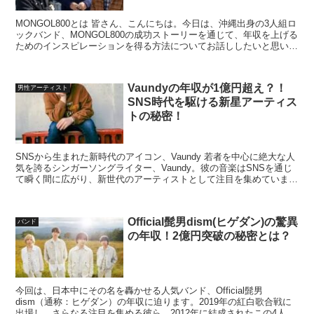
MONGOL800とは 皆さん、こんにちは。今日は、沖縄出身の3人組ロ
ックバンド、MONGOL800の成功ストーリーを通じて、年収を上げる
ためのインスピレーションを得る方法についてお話ししたいと思いま
す。 MONGOL800は、1998年に...
Vaundyの年収が1億円超え？！
男性アーティスト
SNS時代を駆ける新星アーティス
トの秘密！
SNSから生まれた新時代のアイコン、Vaundy 若者を中心に絶大な人
気を誇るシンガーソングライター、Vaundy。彼の音楽はSNSを通じ
て瞬く間に広がり、新世代のアーティストとして注目を集めていま
す。しかし、彼の年収については謎に包まれて...
Official髭男dism(ヒゲダン)の驚異
バンド
の年収！2億円突破の秘密とは？
今回は、日本中にその名を轟かせる人気バンド、Official髭男
dism（通称：ヒゲダン）の年収に迫ります。2019年の紅白歌合戦に
出場し、さらなる注目を集める彼ら。2012年に結成されたこの4人組