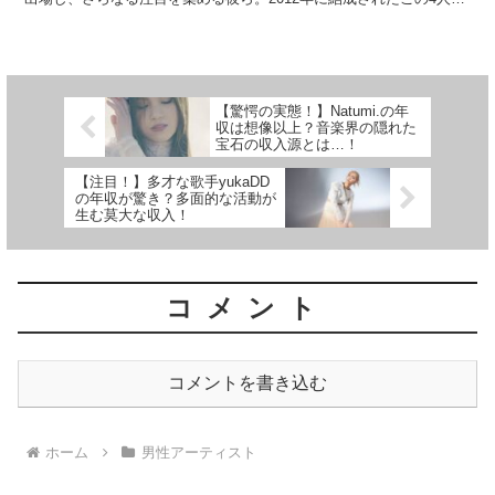
バンドのリーダー、藤原聡さんはボーカルとピ...
【驚愕の実態！】Natumi.の年
収は想像以上？音楽界の隠れた
宝石の収入源とは…！
【注目！】多才な歌手yukaDD
の年収が驚き？多面的な活動が
生む莫大な収入！
コメント
コメントを書き込む
ホーム
男性アーティスト