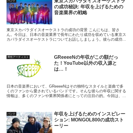
東京スカパラダイスオーケストラ
バンド
の成功秘訣: 年収を上げるための
音楽業界の戦略
東京スカパラダイスオーケストラの成功の背景 こんにちは、皆さ
ん。今日は、日本の音楽業界で長年にわたり成功を収めている東京ス
カパラダイスオーケストラについてお話ししましょう。彼らの成功の
秘訣は何でしょうか？それは、単に音楽の才能だけではなく、...
GReeeeNの年収がこの額だっ
男性アーティスト
た！YouTube以外の収入源と
は…！
日本の音楽界において、GReeeeNはその独特なスタイルと楽曲で多
くのファンから愛されているバンドです。そんな彼らの年収に関する
情報は、多くのファンや業界関係者にとっての注目の的。今回は、一
部の情報から明らかになったGReeeeNの年収に関...
年収を上げるためのインスピレー
バンド
ション: MONGOL800の成功スト
ーリー