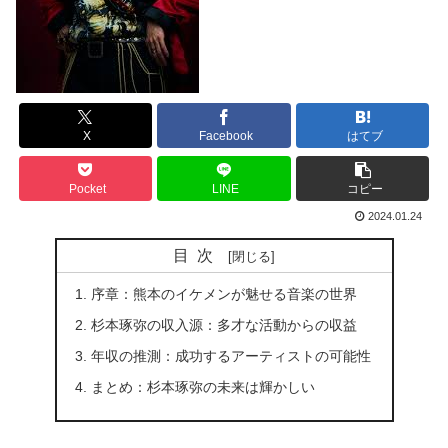
X
Facebook
はてブ
Pocket
LINE
コピー
2024.01.24
目次
序章：熊本のイケメンが魅せる音楽の世界
杉本琢弥の収入源：多才な活動からの収益
年収の推測：成功するアーティストの可能性
まとめ：杉本琢弥の未来は輝かしい