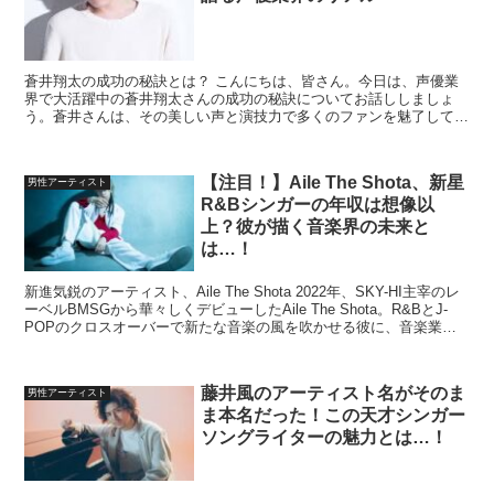
蒼井翔太の成功の秘訣とは？ こんにちは、皆さん。今日は、声優業
界で大活躍中の蒼井翔太さんの成功の秘訣についてお話ししましょ
う。蒼井さんは、その美しい声と演技力で多くのファンを魅了してい
ます。では、彼がどのようにして成功を手に入れたのでしょう...
【注目！】Aile The Shota、新星
男性アーティスト
R&Bシンガーの年収は想像以
上？彼が描く音楽界の未来と
は…！
新進気鋭のアーティスト、Aile The Shota 2022年、SKY-HI主宰のレ
ーベルBMSGから華々しくデビューしたAile The Shota。R&BとJ-
POPのクロスオーバーで新たな音楽の風を吹かせる彼に、音楽業界
は熱い視線を...
藤井風のアーティスト名がそのま
男性アーティスト
ま本名だった！この天才シンガー
ソングライターの魅力とは…！