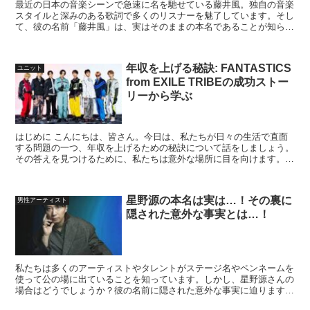
最近の日本の音楽シーンで急速に名を馳せている藤井風。独自の音楽
スタイルと深みのある歌詞で多くのリスナーを魅了しています。そし
て、彼の名前「藤井風」は、実はそのままの本名であることが知られ
ています。この記事では、そんな藤井風の魅力を深掘りして...
年収を上げる秘訣: FANTASTICS
ユニット
from EXILE TRIBEの成功ストー
リーから学ぶ
はじめに こんにちは、皆さん。今日は、私たちが日々の生活で直面
する問題の一つ、年収を上げるための秘訣について話をしましょう。
その答えを見つけるために、私たちは意外な場所に目を向けます。そ
れは、日本の人気音楽グループ、FANTASTICS f...
星野源の本名は実は…！その裏に
男性アーティスト
隠された意外な事実とは…！
私たちは多くのアーティストやタレントがステージ名やペンネームを
使って公の場に出ていることを知っています。しかし、星野源さんの
場合はどうでしょうか？彼の名前に隠された意外な事実に迫ります。
星野源という名前の起源 星野源さんは1981年に東京...