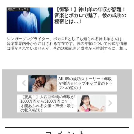
【衝撃！】神山羊の年収が話題！
男性アーティスト
音楽とボカロで魅了、彼の成功の
秘密とは…！
シンガーソングライター、ボカロPとしても知られる神山羊さんは、
音楽業界内外から注目される存在です。彼の年収について公式な情報
は明かされていませんが、その活動範囲と成功から推測するに、相当
な額に達していることは間違いありません。今回は、神山羊...
AK-69の成功ストーリー：年収
が物語るヒップホップ界のトッ
プへの道のり
【驚異！】大西亜玖璃の年収が
1800万円から3100万円に？！
才能あふれる女優・声優・歌手
の収入秘話！