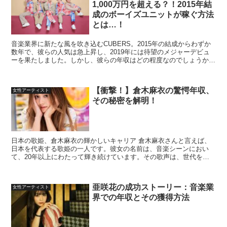
1,000万円を超える？！2015年結
成のボーイズユニットが稼ぐ方法
とは…！
音楽業界に新たな風を吹き込むCUBERS。2015年の結成からわずか
数年で、彼らの人気は急上昇し、2019年には待望のメジャーデビュ
ーを果たしました。しかし、彼らの年収はどの程度なのでしょうか？
公式な発表はありませんが、推測によれば、CUB...
【衝撃！】倉木麻衣の驚愕年収、
女性アーティスト
その秘密を解明！
日本の歌姫、倉木麻衣の輝かしいキャリア 倉木麻衣さんと言えば、
日本を代表する歌姫の一人です。彼女の名前は、音楽シーンにおい
て、20年以上にわたって輝き続けています。その歌声は、世代を超
えて多くの人々に愛されていますが、ファンの間では彼女の年...
亜咲花の成功ストーリー：音楽業
女性アーティスト
界での年収とその獲得方法