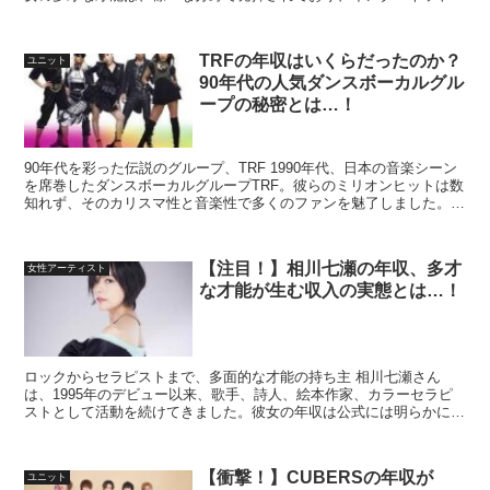
組やYouTubeチャンネルでのコメンテーター...
TRFの年収はいくらだったのか？
ユニット
90年代の人気ダンスボーカルグル
ープの秘密とは…！
90年代を彩った伝説のグループ、TRF 1990年代、日本の音楽シーン
を席巻したダンスボーカルグループTRF。彼らのミリオンヒットは数
知れず、そのカリスマ性と音楽性で多くのファンを魅了しました。し
かし、彼らの年収に関しては一般にはあまり知ら...
【注目！】相川七瀬の年収、多才
女性アーティスト
な才能が生む収入の実態とは…！
ロックからセラピストまで、多面的な才能の持ち主 相川七瀬さん
は、1995年のデビュー以来、歌手、詩人、絵本作家、カラーセラピ
ストとして活動を続けてきました。彼女の年収は公式には明らかにさ
れていませんが、その多岐にわたる活動から得られる収入は...
【衝撃！】CUBERSの年収が
ユニット