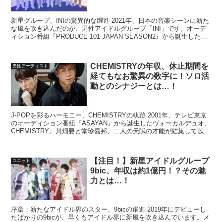
新星グループ、INIの驚異的な躍進 2021年、日本の音楽シーンに新た
な風を吹き込んだのが、男性アイドルグループ「INI」です。オーデ
ィション番組『PRODUCE 101 JAPAN SEASON2』から誕生したこ
のグローバル志向のグループ...
CHEMISTRYの年収、休止期間を
男性アーティスト
経てもなお驚異の数字に！ソロ活
動とのシナジーとは…！
J-POPを彩るハーモニー、CHEMISTRYの軌跡 2001年、テレビ東京
のオーディション番組『ASAYAN』から誕生したヴォーカルデュオ、
CHEMISTRY。川畑要と堂珍嘉邦、二人の天賦の才能が結集して以
来、日本音楽界にその名を轟かせ続...
【注目！】新星アイドルグループ
ユニット
9bic、年収は約1億円！？その魅
力とは…！
序章：新たなアイドル界のスター、9bicの躍進 2019年にデビューし
たばかりの9bicが、早くもアイドル界に新風を吹き込んでいます。メ