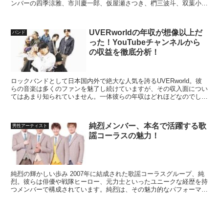
ンバーの四季涼雅、市川慶一郎、仮屋瀬さつき、椚三波斗、双葉小太
郎、六花清春は、それぞれの個性と才能でファ...
UVERworldの年収が想像以上だ
バンド
った！YouTubeチャンネルから
の収益を徹底分析！
ロックバンドとして日本国内外で絶大な人気を誇るUVERworld。彼
らの音楽は多くのファンを魅了し続けていますが、その収入面につい
てはあまり知られていません。一体彼らの年収はどれほどなのでしょ
うか？今回はUVERworldのYouTubeチ...
純烈メンバー、本名で活躍する歌
男性アーティスト
謡コーラスの魅力！
純烈の輝かしい歩み 2007年に結成された歌謡コーラスグループ、純
烈。彼らは俳優や戦隊ヒーロー、元力士といったユニークな経歴を持
つメンバーで構成されています。純烈は、その魅力的なパフォーマン
スと心に響く歌声で、多くのファンを獲得してきました...