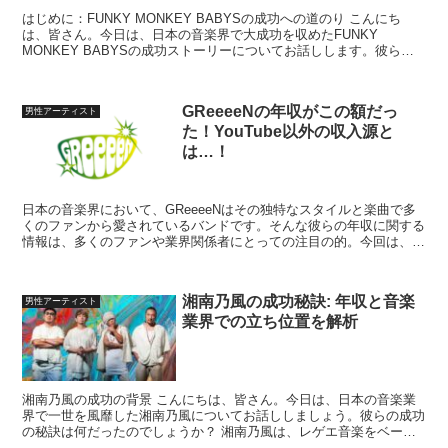
はじめに：FUNKY MONKEY BABYSの成功への道のり こんにち
は、皆さん。今日は、日本の音楽界で大成功を収めたFUNKY
MONKEY BABYSの成功ストーリーについてお話しします。彼らの
成功は偶然ではなく、彼らが持っていた特定...
GReeeeNの年収がこの額だっ
男性アーティスト
た！YouTube以外の収入源と
は…！
日本の音楽界において、GReeeeNはその独特なスタイルと楽曲で多
くのファンから愛されているバンドです。そんな彼らの年収に関する
情報は、多くのファンや業界関係者にとっての注目の的。今回は、一
部の情報から明らかになったGReeeeNの年収に関...
湘南乃風の成功秘訣: 年収と音楽
男性アーティスト
業界での立ち位置を解析
湘南乃風の成功の背景 こんにちは、皆さん。今日は、日本の音楽業
界で一世を風靡した湘南乃風についてお話ししましょう。彼らの成功
の秘訣は何だったのでしょうか？ 湘南乃風は、レゲエ音楽をベース
にした日本の音楽グループです。彼らの音楽は、その独特の...