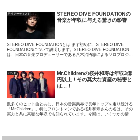
STEREO DIVE FOUNDATIONの
男性アーティスト
音楽が年収に与える驚きの影響
STEREO DIVE FOUNDATIONとは まず初めに、STEREO DIVE
FOUNDATIONについて説明します。STEREO DIVE FOUNDATION
は、日本の音楽プロデューサーである八木沼悟志によるソロプロジェ
クトです...
Mr.Childrenの桜井和寿は年収3億
バンド
円以上！その莫大な資産の秘密と
は…！
数多くのヒット曲と共に、日本の音楽業界で長年トップを走り続ける
「Mr.Children」。特にフロントマンである桜井和寿さんの名は、その
実力と共に高額な年収でも知られています。今回は、いくつかの情報
源を元に、桜井和寿さんの驚異的な年収と資産...