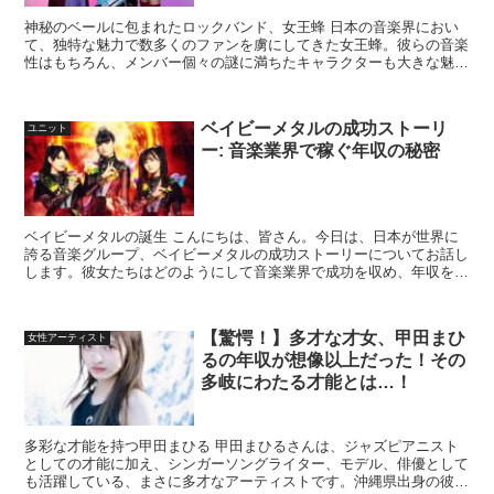
神秘のベールに包まれたロックバンド、女王蜂 日本の音楽界におい
て、独特な魅力で数多くのファンを虜にしてきた女王蜂。彼らの音楽
性はもちろん、メンバー個々の謎に満ちたキャラクターも大きな魅力
です。特に、彼らの収益面に関する情報は、ファンの間で絶...
ベイビーメタルの成功ストーリ
ユニット
ー: 音楽業界で稼ぐ年収の秘密
ベイビーメタルの誕生 こんにちは、皆さん。今日は、日本が世界に
誇る音楽グループ、ベイビーメタルの成功ストーリーについてお話し
します。彼女たちはどのようにして音楽業界で成功を収め、年収を稼
いでいるのでしょうか。 ベイビーメタルは、2010年に...
【驚愕！】多才な才女、甲田まひ
女性アーティスト
るの年収が想像以上だった！その
多岐にわたる才能とは…！
多彩な才能を持つ甲田まひる 甲田まひるさんは、ジャズピアニスト
としての才能に加え、シンガーソングライター、モデル、俳優として
も活躍している、まさに多才なアーティストです。沖縄県出身の彼女