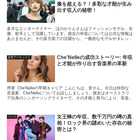
像を超える？！多彩な才能が生み
出す収入の秘密！
多才なエンターテイナー、ほのかりんさんはファッションモデル、女
優、歌手として活躍しています。彼女の年収については公式な情報は
ありませんが、その多方面での活躍から、一般的なモデルやタレント
の平均を大きく上回っていると推測されます。この記事では...
Che’Nelleの成功ストーリー: 年収
女性アーティスト
と才能が作り出す音楽界の革新
序章: Che'Nelleの早期キャリア こんにちは、皆さん。今日は特別な
音楽家、Che'Nelleについてお話ししましょう。彼女はオーストラリ
ア出身のシンガーソングライターで、その才能と努力により、音楽界
で大きな成功を収めています。 Ch...
女王蜂の年収、数千万円の噂の真
バンド
相！ロック界の謎めいた存在の秘
密とは？