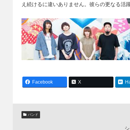
え続けるに違いありません。彼らの更なる活
Facebook
X
H
バンド
シ