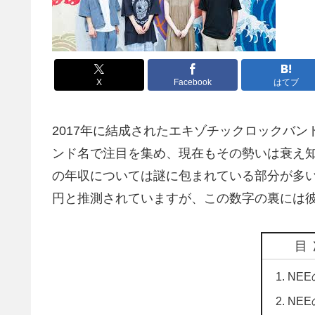
X
Facebook
はてブ
2017年に結成されたエキゾチックロックバン
ンド名で注目を集め、現在もその勢いは衰え
の年収については謎に包まれている部分が多いで
円と推測されていますが、この数字の裏には
目
NE
NE