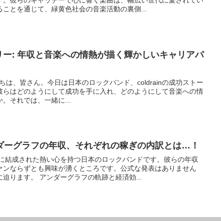
す。彼らのキャッチーで心に響く楽曲は、幅広い世代に愛されてい
ことを通じて、緑黄色社会の音楽活動の裏側...
トーリー: 年収と音楽への情熱が描く輝かしいキャリアパ
こんにちは、皆さん。今日は日本のロックバンド、coldrainの成功ストー
彼らはどのようにして成功を手に入れ、どのようにして音楽への情
。それでは、一緒に...
ダーグラフの年収、それぞれの稼ぎの内訳とは…！
年に結成された熱い心を持つ日本のロックバンドです。彼らの年収
ァンならずとも興味が湧くところです。公式な発表はありません
迫ります。 アンダーグラフの軌跡と経済効...