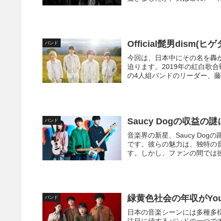
Official髭男dis
バンド
今回は、日本中にその名を轟かせ
迫ります。2019年の紅白歌
の4人組バンドのリーダー、藤
Saucy Dogの収
バンド
音楽界の新星、Saucy Dog
です。彼らの魅力は、独特の音
す。しかし、ファンの間では彼
緑黄色社会の年収がYou
バンド
日本の音楽シーンには多種多