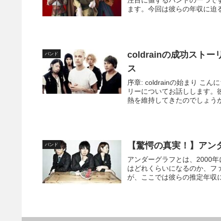
注目に値するバンドの一つで
ます。今回は彼らの年収に迫る
coldrainの成功ス
バンド
ス
序章: coldrainの始まり 
リーについてお話しします。
熱を維持してきたのでしょうか
【驚愕の真実！】アン
バンド
アンダーグラフとは、2000
はどれくらいになるのか、フ
が、ここでは彼らの推定年収に