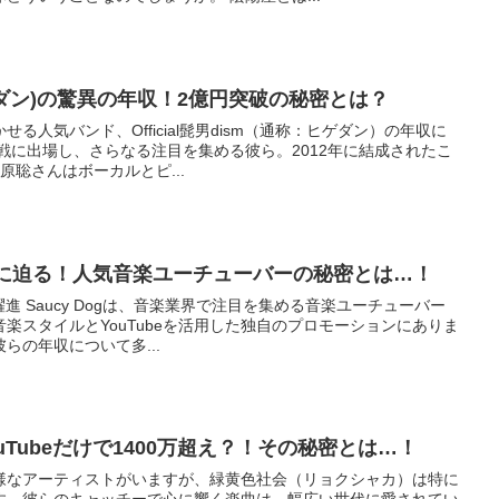
m(ヒゲダン)の驚異の年収！2億円突破の秘密とは？
る人気バンド、Official髭男dism（通称：ヒゲダン）の年収に
合戦に出場し、さらなる注目を集める彼ら。2012年に結成されたこ
原聡さんはボーカルとピ...
益の謎に迫る！人気音楽ユーチューバーの秘密とは…！
の躍進 Saucy Dogは、音楽業界で注目を集める音楽ユーチューバー
楽スタイルとYouTubeを活用した独自のプロモーションにありま
らの年収について多...
Tubeだけで1400万超え？！その秘密とは…！
様なアーティストがいますが、緑黄色社会（リョクシャカ）は特に