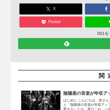
X
Pocket
001
関
陰陽座の音楽が年収ア
バンド
はじめに こんにちは、皆さ
と「陰陽座の音楽が年収アッ
驚きましたが、実はこれ、一体