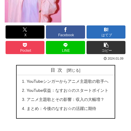
X
Facebook
はてブ
Pocket
LINE
コピー
2024.01.09
目次
YouTubeシンガーからアニメ主題歌の歌手へ
YouTube収益：なすお☆のスタートポイント
アニメ主題歌とその影響：収入の大幅増？
まとめ：今後のなすお☆の活躍に期待