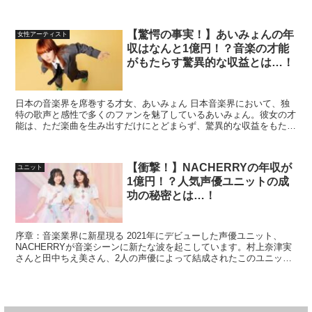
せん。それは、人気アイドルグループ、Aqoursの...
【驚愕の事実！】あいみょんの年
女性アーティスト
収はなんと1億円！？音楽の才能
がもたらす驚異的な収益とは…！
日本の音楽界を席巻する才女、あいみょん 日本音楽界において、独
特の歌声と感性で多くのファンを魅了しているあいみょん。彼女の才
能は、ただ楽曲を生み出すだけにとどまらず、驚異的な収益をもたら
しているのです。 印税収入 - あいみょんの主な収益源...
【衝撃！】NACHERRYの年収が
ユニット
1億円！？人気声優ユニットの成
功の秘密とは…！
序章：音楽業界に新星現る 2021年にデビューした声優ユニット、
NACHERRYが音楽シーンに新たな波を起こしています。村上奈津実
さんと田中ちえ美さん、2人の声優によって結成されたこのユニット
は、その魅力的な歌声とパフォーマンスで瞬く間にフ...