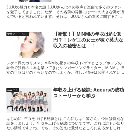
JUJUの魅力と本名の謎 JUJUさんはその歌声と楽曲で多くのファン
を魅了してきました。だが、その名前の背後には一つの大きな謎が潜
んでいると言われています。それは、JUJUさんの本名に関するこ
と。一体、彼女の本名は何なのか。今回は、いくつか...
【衝撃！】MINMIの年収は約1億
女性アーティスト
円？！レゲエの女王が稼ぐ莫大な
収入の秘密とは…！
レゲエ界のカリスマ、MINMIの驚きの年収 レゲエとヒップホップの
融合で独自の世界を築いてきたシンガーソングライター、MINMI。彼
女の年収はどのくらいなのでしょうか。詳しい情報は公開されていま
せんが、その魅力的な音楽と国内外での活躍から、...
年収を上げる秘訣: Aqoursの成功
ユニット
ストーリーから学ぶ
はじめに: 年収を上げる秘訣とは こんにちは、皆さん。今日は特別な
話をしましょう。年収を上げる秘訣についてです。これは誰もが知り
たい情報ですよね。でも、その答えは意外なところにあるかもしれま