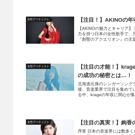
【注目！】AKINOの
女性アーティスト
【AKINOの魅力とキャリア】
力を持つ日本の女性歌手で、兄
『創聖のアクエリオン』の主題
【注目の才能！】kra
女性アーティスト
の成功の秘密とは…！
北海道出身のシンガーソングラ
後、音楽業界で注目を集めてい
る中、krageの年収に関心が集
【注目の真実！】絢香の
女性アーティスト
序章 日本の音楽界には数多