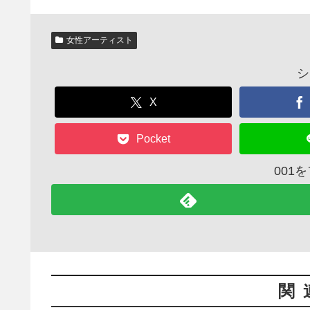
女性アーティスト
シ
X
Pocket
001
関