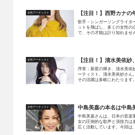
【注目！】西野カナの
女性アーティスト
歌手・シンガーソングライタ
ットを飛ばし、多くの女性の
で、その才能は計り知れません
【注目！】清水美依紗
女性アーティスト
序章：新星の輝き、清水美依紗
ーティスト、清水美依紗さん
その活躍は多岐にわたります。 Y
中島美嘉の本名は中島
女性アーティスト
中島美嘉さんは、日本の音楽
女の圧倒的な歌声と演技力は
広く活動しています。今回は、