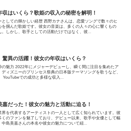
年収はいくら？歌姫の収入の秘密を解明！
ーとしての輝かしい経歴 西野カナさんは、恋愛ソングで数々のヒ
心を掴んだ歌姫です。彼女の音楽は、多くの人々の心に響くもの
。しかし、歌手としての活動だけではなく、彼...
、驚異の活躍！彼女の年収はいくら？
の魅力 2022年にメジャーデビューし、瞬く間に注目を集めたア
。ディズニーのプリンセス祭典の日本版テーマソングを歌うなど、
ouTubeでの成功と多様な収入...
美嘉だった！彼女の魅力と活動に迫る！
業界を代表するアーティストの一人として広く知られています。彼
多くのファンを魅了しており、デビュー以来、歌手や女優として幅
中島美嘉さんの本名や彼女の魅力について紐...