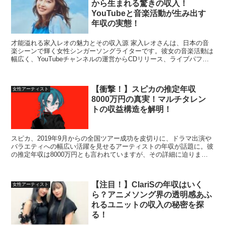
から生まれる驚きの収入！
YouTubeと音楽活動が生み出す
年収の実態！
才能溢れる家入レオの魅力とその収入源 家入レオさんは、日本の音
楽シーンで輝く女性シンガーソングライターです。彼女の音楽活動は
幅広く、YouTubeチャンネルの運営からCDリリース、ライブパフォ
ーマンスまで多岐にわたります。彼女の年収は正確に...
【衝撃！】スピカの推定年収
女性アーティスト
8000万円の真実！マルチタレン
トの収益構造を解明！
スピカ、2019年9月からの全国ツアー成功を皮切りに、ドラマ出演や
バラエティへの幅広い活躍を見せるアーティストの年収が話題に。彼
の推定年収は8000万円とも言われていますが、その詳細に迫りま
す。 序章：スピカ、音楽界の多面的な才能 スピカは...
【注目！】ClariSの年収はいく
女性アーティスト
ら？アニメソング界の透明感あふ
れるユニットの収入の秘密を探
る！