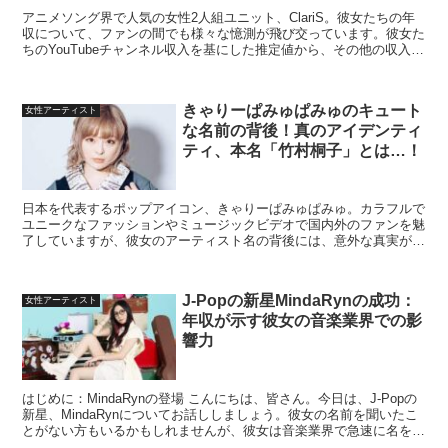
アニメソング界で人気の女性2人組ユニット、ClariS。彼女たちの年
収について、ファンの間でも様々な憶測が飛び交っています。彼女た
ちのYouTubeチャンネル収入を基にした推定値から、その他の収入源
まで、ClariSの年収の謎に迫ります。 ...
きゃりーぱみゅぱみゅのキュート
女性アーティスト
な名前の背後！真のアイデンティ
ティ、本名「竹村桐子」とは…！
日本を代表するポップアイコン、きゃりーぱみゅぱみゅ。カラフルで
ユニークなファッションやミュージックビデオで国内外のファンを魅
了していますが、彼女のアーティスト名の背後には、意外な真実が隠
されています。 きゃりーぱみゅぱみゅの本名：竹村桐子と...
J-Popの新星MindaRynの成功：
女性アーティスト
年収が示す彼女の音楽業界での影
響力
はじめに：MindaRynの登場 こんにちは、皆さん。今日は、J-Popの
新星、MindaRynについてお話ししましょう。彼女の名前を聞いたこ
とがない方もいるかもしれませんが、彼女は音楽業界で急速に名を上
げているアーティストなんです。 Mi...