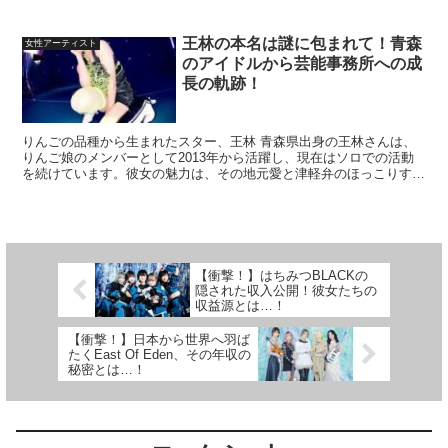
王林の本名は謎に包まれて！青森
女性アーティスト
のアイドルから芸能事務所への成
長の軌跡！
りんごの品種から生まれたスター、王林 青森県出身の王林さんは、
りんご娘のメンバーとして2013年から活躍し、現在はソロでの活動
を続けています。彼女の魅力は、その地元愛と津軽弁のほっこりする
話し方にあります。しかし、ファンの間では常に話題にな...
【衝撃！】はちみつBLACKの
隠された収入公開！彼女たちの
収益源とは…！
【衝撃！】日本から世界へ羽ば
たくEast Of Eden、その年収の
秘密とは…！