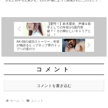
さんと田中ちえ美さん、2人の声優によって結成されたこのユニット
は、その魅力的な歌声とパフォーマンスで瞬く間にフ...
【驚愕！】鈴木愛奈、声優＆歌
手としての年収が1億円突
破？！その輝かしいキャリアと
は…！
AK-69の成功ストーリー：年収
が物語るヒップホップ界のトッ
プへの道のり
コメント
コメントを書き込む
ホーム
ユニット