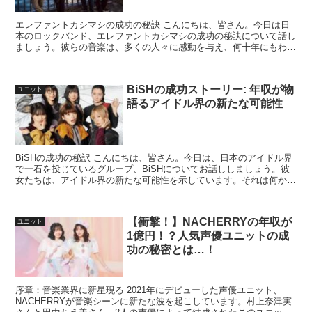
エレファントカシマシの成功の秘訣 こんにちは、皆さん。今日は日
本のロックバンド、エレファントカシマシの成功の秘訣について話し
ましょう。彼らの音楽は、多くの人々に感動を与え、何十年にもわた
り業界をリードしてきました。では、彼らはどのようにして...
BiSHの成功ストーリー: 年収が物
ユニット
語るアイドル界の新たな可能性
BiSHの成功の秘訳 こんにちは、皆さん。今日は、日本のアイドル界
で一石を投じているグループ、BiSHについてお話ししましょう。彼
女たちは、アイドル界の新たな可能性を示しています。それは何かと
言いますと、それは「年収」です。 アイドル界の新...
【衝撃！】NACHERRYの年収が
ユニット
1億円！？人気声優ユニットの成
功の秘密とは…！
序章：音楽業界に新星現る 2021年にデビューした声優ユニット、
NACHERRYが音楽シーンに新たな波を起こしています。村上奈津実