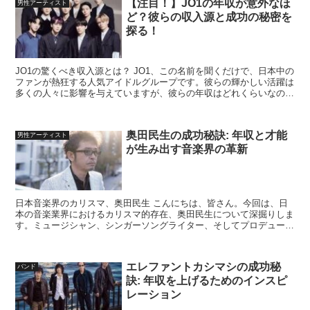
【注目！】JO1の年収が意外なほ
男性アーティスト
ど？彼らの収入源と成功の秘密を
探る！
JO1の驚くべき収入源とは？ JO1、この名前を聞くだけで、日本中の
ファンが熱狂する人気アイドルグループです。彼らの輝かしい活躍は
多くの人々に影響を与えていますが、彼らの年収はどれくらいなので
しょうか？今回は、JO1の推定年収とその収入源に...
奥田民生の成功秘訣: 年収と才能
男性アーティスト
が生み出す音楽界の革新
日本音楽界のカリスマ、奥田民生 こんにちは、皆さん。今回は、日
本の音楽業界におけるカリスマ的存在、奥田民生について深掘りしま
す。ミュージシャン、シンガーソングライター、そしてプロデューサ
ーとして幅広く活躍する彼の音楽は、そのユニークな歌詞と...
エレファントカシマシの成功秘
バンド
訣: 年収を上げるためのインスピ
レーション