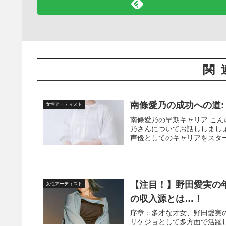
関
南條愛乃の成功への道:
女性アーティスト
南條愛乃の早期キャリア こ
乃さんについてお話ししまし
声優としてのキャリアをスター
【注目！】野田愛実の年
女性アーティスト
の収入源とは…！
序章：多才な才女、野田愛実
リケジョとして多方面で活躍