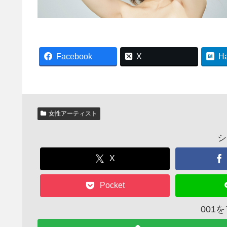
Facebook
X
H
女性アーティスト
シ
X
Pocket
001