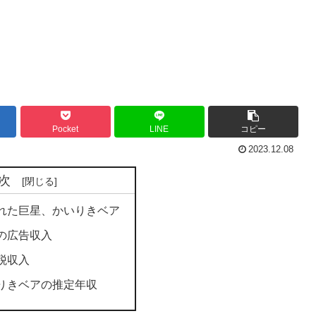
Pocket
LINE
コピー
2023.12.08
次
れた巨星、かいりきベア
らの広告収入
税収入
りきベアの推定年収