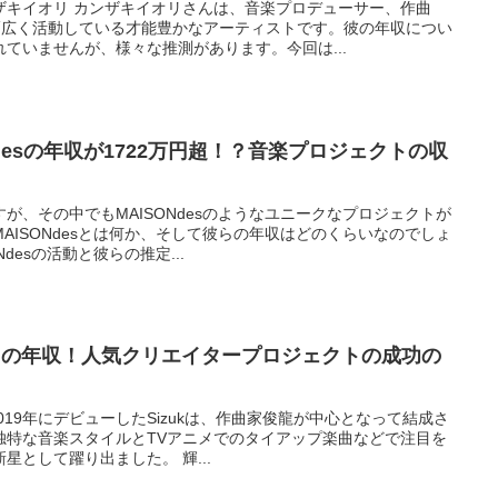
ザキイオリ カンザキイオリさんは、音楽プロデューサー、作曲
幅広く活動している才能豊かなアーティストです。彼の年収につい
ていませんが、様々な推測があります。今回は...
desの年収が1722万円超！？音楽プロジェクトの収
が、その中でもMAISONdesのようなユニークなプロジェクトが
AISONdesとは何か、そして彼らの年収はどのくらいなのでしょ
desの活動と彼らの推定...
驚きの年収！人気クリエイタープロジェクトの成功の
 2019年にデビューしたSizukは、作曲家俊龍が中心となって結成さ
独特な音楽スタイルとTVアニメでのタイアップ楽曲などで注目を
星として躍り出ました。 輝...