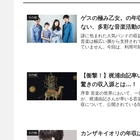
ゲスの極み乙女。の年収
その他
ない、多彩な音楽活動
謎に包まれた人気バンドの収
音楽は幅広い層から支持され
ていません。今回は、利用可能
【衝撃！】梶浦由記率いるF
その他
驚きの収入源とは…！
序章 音楽の世界において、
が、梶浦由記さんが率いる音楽プロ
収について、公開されている情
カンザキイオリの年収
その他