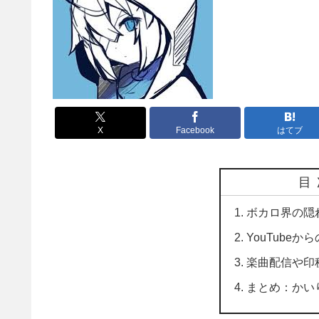
X
Facebook
はてブ
目
ボカロ界の隠
YouTubeか
楽曲配信や印
まとめ：かい