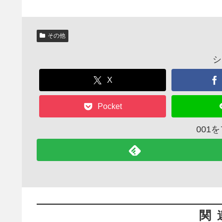
その他
シ
X
Pocket
001
関