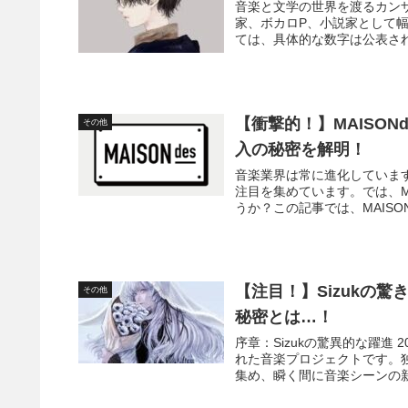
音楽と文学の世界を渡るカン
家、ボカロP、小説家として
ては、具体的な数字は公表され
【衝撃的！】MAISON
その他
入の秘密を解明！
音楽業界は常に進化しています
注目を集めています。では、M
うか？この記事では、MAISON
【注目！】Sizukの
その他
秘密とは…！
序章：Sizukの驚異的な躍進
れた音楽プロジェクトです。
集め、瞬く間に音楽シーンの新