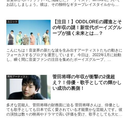
お話ししましょう。彼は、その独特なギタープレイスタイルから
「Samurai Guitarist」とも称され、世界...
【注目！】ODDLOREの躍進とそ
ユニット
の年収の謎！新世代ボーイズグル
ープが描く未来とは…？
こんにちは！音楽界の新たな波を生み出すアーティストたちの動きに
フォーカスするブログを運営しています。今日は、2022年1月に始動
し、瞬く間に音楽ファンの注目を集めたボーイズグループ、
ODDLOREについて、その背景と推定年収に迫ります。 序...
菅田将暉の年収が衝撃の2億超
男性アーティスト
え？！俳優・歌手としての輝かし
い成功の裏側！
多才な芸能人、菅田将暉の財務面に迫る 菅田将暉さんは、俳優とし
ても歌手としても日本で広く愛されている才能豊かな芸能人です。彼
の演技は数々の映画やドラマで高い評価を受け、歌手としても大ヒッ
ト曲を生み出しています。しかし、彼の年収に関する具体的...