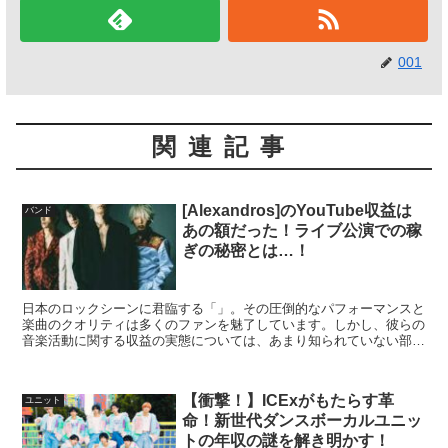
001
関連記事
[Alexandros]のYouTube収益は
バンド
あの額だった！ライブ公演での稼
ぎの秘密とは…！
日本のロックシーンに君臨する「」。その圧倒的なパフォーマンスと
楽曲のクオリティは多くのファンを魅了しています。しかし、彼らの
音楽活動に関する収益の実態については、あまり知られていない部分
も多いのではないでしょうか。今回は、そんな彼らの収益に...
【衝撃！】ICExがもたらす革
ユニット
命！新世代ダンスボーカルユニッ
トの年収の謎を解き明かす！