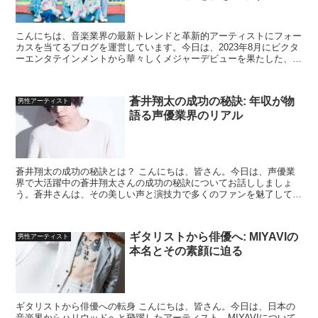
こんにちは、音楽業界の最新トレンドと革新的アーティストにフォー
カスを当てるブログを運営しています。今日は、2023年8月にビクタ
ーエンタテインメントから華々しくメジャーデビューを果たした、話
題の8人組ダンスボーカルユニット、ICExの年収に...
蒼井翔太の成功の秘訣: 年収が物
男性アーティスト
語る声優業界のリアル
蒼井翔太の成功の秘訣とは？ こんにちは、皆さん。今日は、声優業
界で大活躍中の蒼井翔太さんの成功の秘訣についてお話ししましょ
う。蒼井さんは、その美しい声と演技力で多くのファンを魅了してい
ます。では、彼がどのようにして成功を手に入れたのでしょう...
ギタリストから俳優へ: MIYAVIの
男性アーティスト
本名とその素顔に迫る
ギタリストから俳優への転身 こんにちは、皆さん。今日は、日本の
音楽界からハリウッドへと飛躍したアーティスト、MIYAVIについて