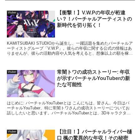
【衝撃！】V.W.Pの年収が桁違
Vtuber
い？！バーチャルアーティストの
新時代を切り拓く！
KAMITSUBAKI STUDIOから誕生し、一躍話題を集めたバーチャルア
ーティストグループ「V.W.P」。彼らの年収に関する公式の情報はあ
りませんが、彼らの活動内容や人気を考えると、想像以上の額を稼い
でいる可能性が高いと言われています。...
常闇トワの成功ストーリー: 年収
Vtuber
が示すバーチャルYouTuberの新
たな可能性
はじめに: バーチャルYouTuberとは こんにちは、皆さん。今日はバ
ーチャルYouTuber、特に常闇トワさんの成功ストーリーについてお
話ししたいと思います。バーチャルYouTuberとは、3Dキャラクター
がYouTubeで活動する新し...
【注目！】バーチャルライバー樋
Vtuber
口 楓の驚異的な年収！その秘密