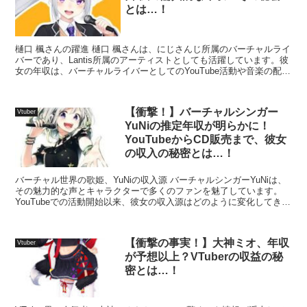
とは…！
樋口 楓さんの躍進 樋口 楓さんは、にじさんじ所属のバーチャルライ
バーであり、Lantis所属のアーティストとしても活躍しています。彼
女の年収は、バーチャルライバーとしてのYouTube活動や音楽の配
信、ライブ収益などから成り立っています。...
【衝撃！】バーチャルシンガー
Vtuber
YuNiの推定年収が明らかに！
YouTubeからCD販売まで、彼女
の収入の秘密とは…！
バーチャル世界の歌姫、YuNiの収入源 バーチャルシンガーYuNiは、
その魅力的な声とキャラクターで多くのファンを魅了しています。
YouTubeでの活動開始以来、彼女の収入源はどのように変化してきた
のでしょうか？ 収入源の多様化 YuNiの...
【衝撃の事実！】大神ミオ、年収
Vtuber
が予想以上？VTuberの収益の秘
密とは…！