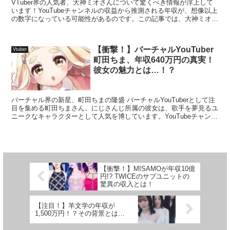
VTuber界の人気者、大神ミオさんについて驚くべき情報が浮上して
います！YouTubeチャンネルの収益から推測される年収が、想像以上
の数字になっている可能性があるのです。この記事では、大神ミオさ
んの年収の推定値と、彼女の魅力について深堀り...
【衝撃！】バーチャルYouTuber
Vtuber
町田ちま、年収640万円の真実！
彼女の魅力とは…！？
バーチャル界の新星、町田ちまの隆盛 バーチャルYouTuberとして注
目を集める町田ちまさん。にじさんじ所属の彼女は、歌手を夢見るユ
ニークなキャラクターとして人気を博しています。YouTubeチャンネ
ルの購読者数や動画再生回数から、彼女の年...
【衝撃！】MISAMOが年収10億
円!? TWICEのサブユニットの
驚異の収入とは！
【注目！】羊文学の年収が
1,500万円！？その背景とは…