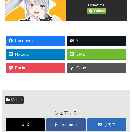
Follow me!
Facebook
X
Hatena
LINE
Pocket
Copy
Vtuber
シェアする
X
Facebook
はてブ