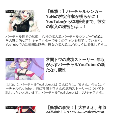
ルの購読者数や動画再生回数から、彼女の年...
【衝撃！】バーチャルシンガー
Vtuber
YuNiの推定年収が明らかに！
YouTubeからCD販売まで、彼女
の収入の秘密とは…！
バーチャル世界の歌姫、YuNiの収入源 バーチャルシンガーYuNiは、
その魅力的な声とキャラクターで多くのファンを魅了しています。
YouTubeでの活動開始以来、彼女の収入源はどのように変化してきた
のでしょうか？ 収入源の多様化 YuNiの...
常闇トワの成功ストーリー: 年収
Vtuber
が示すバーチャルYouTuberの新
たな可能性
はじめに: バーチャルYouTuberとは こんにちは、皆さん。今日はバ
ーチャルYouTuber、特に常闇トワさんの成功ストーリーについてお
話ししたいと思います。バーチャルYouTuberとは、3Dキャラクター
がYouTubeで活動する新し...
【衝撃の事実！】大神ミオ、年収
Vtuber
が予想以上？VTuberの収益の秘