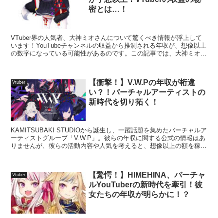
密とは…！
VTuber界の人気者、大神ミオさんについて驚くべき情報が浮上して
います！YouTubeチャンネルの収益から推測される年収が、想像以上
の数字になっている可能性があるのです。この記事では、大神ミオさ
んの年収の推定値と、彼女の魅力について深堀り...
【衝撃！】V.W.Pの年収が桁違
Vtuber
い？！バーチャルアーティストの
新時代を切り拓く！
KAMITSUBAKI STUDIOから誕生し、一躍話題を集めたバーチャルア
ーティストグループ「V.W.P」。彼らの年収に関する公式の情報はあ
りませんが、彼らの活動内容や人気を考えると、想像以上の額を稼い
でいる可能性が高いと言われています。...
【驚愕！】HIMEHINA、バーチャ
Vtuber
ルYouTuberの新時代を牽引！彼
女たちの年収が明らかに！？