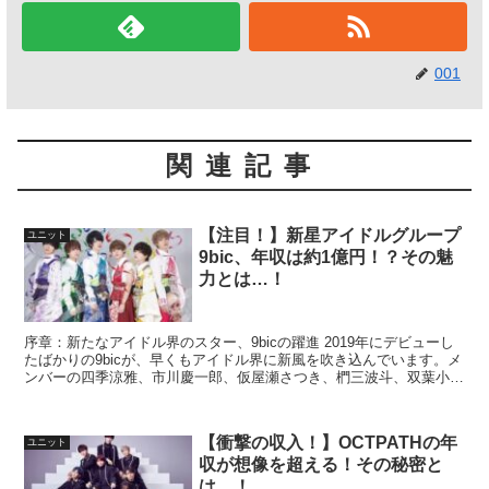
001
関連記事
【注目！】新星アイドルグループ
ユニット
9bic、年収は約1億円！？その魅
力とは…！
序章：新たなアイドル界のスター、9bicの躍進 2019年にデビューし
たばかりの9bicが、早くもアイドル界に新風を吹き込んでいます。メ
ンバーの四季涼雅、市川慶一郎、仮屋瀬さつき、椚三波斗、双葉小太
郎、六花清春は、それぞれの個性と才能でファ...
【衝撃の収入！】OCTPATHの年
ユニット
収が想像を超える！その秘密と
は…！