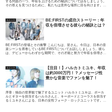
する問題の一つ、年収を上げるための秘訣について話をしましょう。
その答えを見つけるために、私たちは意外な場所に目を向けます。そ
れは、日本の人気音楽グループ、FANTASTICS f...
BE:FIRSTの成功ストーリー：年
ユニット
収を倍増させる彼らの秘訣とは？
BE:FIRSTの登場とその衝撃 こんにちは、皆さん。今日は、日本の音
楽シーンを席巻しているBE:FIRSTについてお話ししましょう。彼ら
は、デビューからわずかな期間で、その才能と努力で年収を倍増させ
るという驚異的な成功を収めました。では、...
【注目！】ハルカトミユキ、年収
ユニット
は約3000万円！？メッセージ性
豊かな音楽でファンを魅了！
序章：独自の世界観で魅了するユニット ハルカトミユキは、ボーカ
ルとギターを担当するハルカさんと、キーボードとコーラスを担当す
るミユキさんによる、日本の女性フォーク・ロックユニットです。彼
女たちの音楽は、独特の歌詞と力強い歌声が特徴で、多くの...