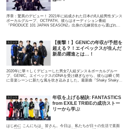
序章：驚異のデビュー！ 2021年に結成された日本の8人組男性ダンス
ボーカルグループ、OCTPATH。彼らはオーディション番組
『PRODUCE 101 JAPAN SEASON2』出身の元練習生から選ばれ、
瞬く間に注目を集めました。多言語を...
【衝撃！】GENICの年収が予想を
ユニット
超える？！エイベックスが生んだ
新星の躍進とは…！
2020年に華々しくデビューした男女7人組ダンス＆ボーカルグルー
プ、GENIC。エイベックスのDNAを受け継ぎながら、彼らは瞬く間
に音楽シーンに新たな風を吹き込みました。最新曲『Shaky Shaky』
をはじめ、数々のヒット曲を世に送り出し...
年収を上げる秘訣: FANTASTICS
ユニット
from EXILE TRIBEの成功ストー
リーから学ぶ
はじめに こんにちは、皆さん。今日は、私たちが日々の生活で直面