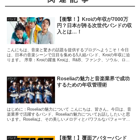
【衝撃！】Kroiの年収が7000万
バンド
円？日本が誇る次世代バンドの収
入とは…！
こんにちは、音楽と驚きの話題を提供するブログへようこそ！今日
は、日本の音楽シーンで注目を集める5人組バンド、Kroiの年収に迫
ります。 序章：Kroiの躍進 Kroiは、R&B、ファンク、ソウル、ロッ
ク、ヒップホップといった様々なジャンルを...
Roseliaの魅力と音楽業界で成功
バンド
するための年収管理術
はじめに：Roseliaの魅力について こんにちは、皆さん。今日は、音
楽業界で活躍するバンド、Roseliaの魅力についてお話ししたいと思
います。Roseliaは、その美しいメロディとパワフルなパフォーマン
スで、多くの音楽ファンを魅了してい...
【衝撃！】覆面アバターバンド
バンド