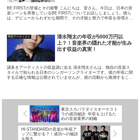
BE:FIRSTの登場とその衝撃 こんにちは、皆さん。今日は、日本の音
楽シーンを席巻しているBE:FIRSTについてお話ししましょう。彼ら
は、デビューからわずかな期間で、その才能と努力で年収を倍増させ
るという驚異的な成功を収めました。では、...
清水翔太の年収が5000万円以
男性アーティスト
上？！音楽界の隠れた才能が生み
出す収益の真実！
謎多きアーティストの収益源に迫る 清水翔太さんは、独自の音楽ス
タイルで知られる日本のシンガーソングライターです。彼の年収に関
する正確な情報は公開されていませんが、彼の活動から推測すること
は可能です。今回は、様々な活動から得られる収益を基に、...
東京スカパラダイスオーケスト
ラの成功秘訣: 年収を上げるた
めの音楽業界の戦略
HI-STANDARDの音楽が年収ア
ップに繋がる？！成功への秘訣
を探る