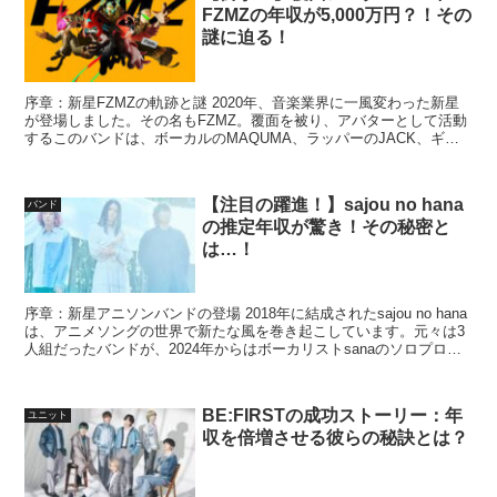
FZMZの年収が5,000万円？！その
謎に迫る！
序章：新星FZMZの軌跡と謎 2020年、音楽業界に一風変わった新星
が登場しました。その名もFZMZ。覆面を被り、アバターとして活動
するこのバンドは、ボーカルのMAQUMA、ラッパーのJACK、ギタ
リストのGAVI、ベースのHONNWAKA...
【注目の躍進！】sajou no hana
バンド
の推定年収が驚き！その秘密と
は…！
序章：新星アニソンバンドの登場 2018年に結成されたsajou no hana
は、アニメソングの世界で新たな風を巻き起こしています。元々は3
人組だったバンドが、2024年からはボーカリストsanaのソロプロジ
ェクトとして活動を続けています...
BE:FIRSTの成功ストーリー：年
ユニット
収を倍増させる彼らの秘訣とは？