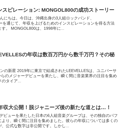
スピレーション: MONGOL800の成功ストーリー
ん、こんにちは。今日は、沖縄出身の3人組ロックバンド、
ーリーを通じて、年収を上げるためのインスピレーションを得る方法
 MONGOL800は、1998年に...
EVELLESの年収は数百万円から数千万円？その秘
ーンの新星 2019年に東京で結成されたLEEVELLESは、ユニバーサ
Musicからのメジャーデビューを果たし、瞬く間に音楽業界の注目を集め
タイア...
の年収大公開！脱ジャニーズ後の新たな道とは…！
ジャーデビューを果たした日本の6人組音楽グループは、その独自のパフ
により、瞬く間に注目を集めました。彼らの年収については多くの
、公式な数字は非公開です。しかし...