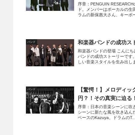
序章：PENGUIN RESEAR
ド。メンバーはボーカルの生
ラムの新保惠大さん、キーボー
和楽器バンドの成功ス
バンド
和楽器バンドの登場 こんに
バンドの成功ストーリーです
しい音楽スタイルを生み出しま
【驚愕！】メロディック
バンド
円？！その真実に迫る
序章：日本の音楽シーンに吹き荒
シーンに新たな風を吹き込んだバンド
ベースのKazuya、ドラムのT..