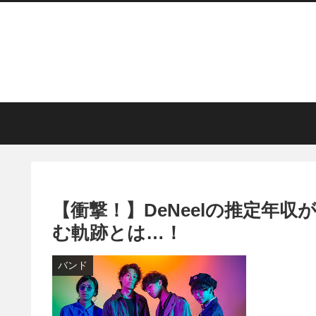
【衝撃！】DeNeelの推定年
む軌跡とは…！
バンド