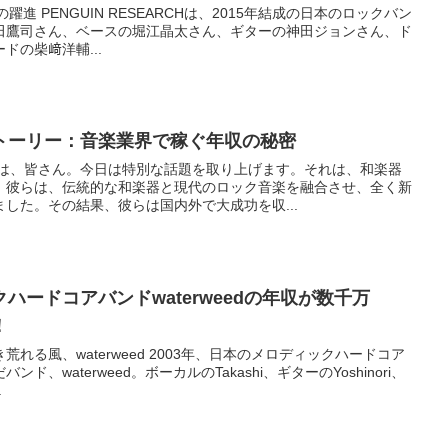
CHの躍進 PENGUIN RESEARCHは、2015年結成の日本のロックバン
田鷹司さん、ベースの堀江晶太さん、ギターの神田ジョンさん、ド
ドの柴﨑洋輔...
トーリー：音楽業界で稼ぐ年収の秘密
ちは、皆さん。今日は特別な話題を取り上げます。それは、和楽器
。彼らは、伝統的な和楽器と現代のロック音楽を融合させ、全く新
した。その結果、彼らは国内外で大成功を収...
ハードコアバンドwaterweedの年収が数千万
！
れる風、waterweed 2003年、日本のメロディックハードコア
、waterweed。ボーカルのTakashi、ギターのYoshinori、
.