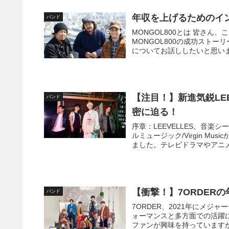
年収を上げるためのイン
バンド
MONGOL800とは 皆さ
MONGOL800の成功スト
についてお話ししたいと思います。
【注目！】新進気鋭LE
バンド
密に迫る！
序章：LEEVELLES、音楽シ
ルミュージック/Virgin 
ました。テレビドラマやアニメの
【衝撃！】7ORDER
バンド
7ORDER、2021年にメ
ォーマンスと多方面での活躍
ファンが興味を持っていますが