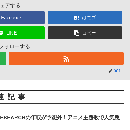
ェアする
Facebook
はてブ
LINE
コピー
をフォローする
001
連記事
 RESEARCHの年収が予想外！アニメ主題歌で人気急