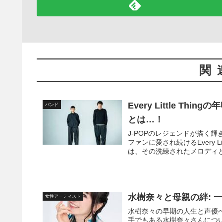
関
Every Little T
バンド
とは…！
J-POPのレジェンドが描く
ファンに愛され続けるEvery L
は、その洗練されたメロディと心
水樹奈々と母親の絆: 
女性アーティスト
水樹奈々の早期の人生と声優
手でもある水樹奈々さんにつ