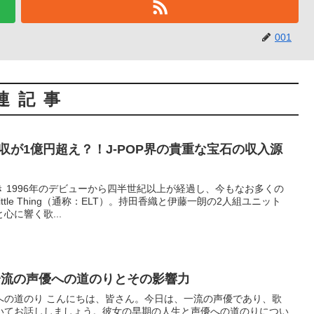
001
連記事
hingの年収が1億円超え？！J-POP界の貴重な宝石の収入源
輝き 1996年のデビューから四半世紀以上が経過し、今もなお多くの
ittle Thing（通称：ELT）。持田香織と伊藤一朗の2人組ユニット
に響く歌...
一流の声優への道のりとその影響力
への道のり こんにちは、皆さん。今日は、一流の声優であり、歌
いてお話ししましょう。彼女の早期の人生と声優への道のりについ