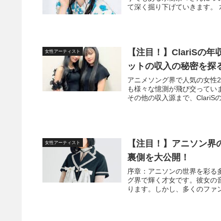
て深く掘り下げていきます。 
【注目！】ClariS
女性アーティスト
ットの収入の秘密を探
アニメソング界で人気の女性2
も様々な憶測が飛び交っていま
その他の収入源まで、ClariS
【注目！】アニソン界
女性アーティスト
裏側を大公開！
序章：アニソンの世界を彩る多
グ界で輝く才女です。彼女の
ります。しかし、多くのファン