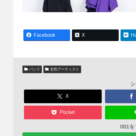
Facebook
X
H
バンド
女性アーティスト
シ
X
Pocket
001