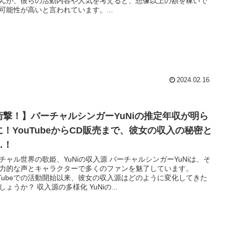
んが、彼らの活動内容や人気を考えると、想像以上の額を稼いで
可能性が高いと言われています。...
2024.02.16
衝撃！】バーチャルシンガーYuNiの推定年収が明ら
に！YouTubeからCD販売まで、彼女の収入の秘密と
…！
チャル世界の歌姫、YuNiの収入源 バーチャルシンガーYuNiは、そ
力的な声とキャラクターで多くのファンを魅了しています。
uTubeでの活動開始以来、彼女の収入源はどのように変化してきた
しょうか？ 収入源の多様化 YuNiの...