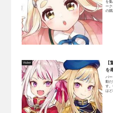
を集
ーク
の購
【驚
Vtuber
を
バー
動だ
す。
はど