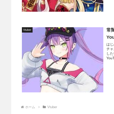
常
Vtuber
Yo
はじ
チャ
した
You
ホーム
Vtuber