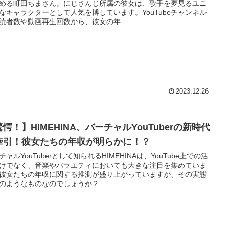
める町田ちまさん。にじさんじ所属の彼女は、歌手を夢見るユニ
なキャラクターとして人気を博しています。YouTubeチャンネル
読者数や動画再生回数から、彼女の年...
2023.12.26
愕！】HIMEHINA、バーチャルYouTuberの新時代
牽引！彼女たちの年収が明らかに！？
チャルYouTuberとして知られるHIMEHINAは、YouTube上での活
けでなく、音楽やバラエティにおいても大きな注目を集めていま
彼女たちの年収に関する推測が盛り上がっていますが、その実態
のようなものなのでしょうか？ ...