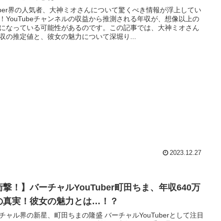
uber界の人気者、大神ミオさんについて驚くべき情報が浮上してい
！YouTubeチャンネルの収益から推測される年収が、想像以上の
になっている可能性があるのです。この記事では、大神ミオさん
収の推定値と、彼女の魅力について深堀り...
2023.12.27
衝撃！】バーチャルYouTuber町田ちま、年収640万
の真実！彼女の魅力とは…！？
チャル界の新星、町田ちまの隆盛 バーチャルYouTuberとして注目