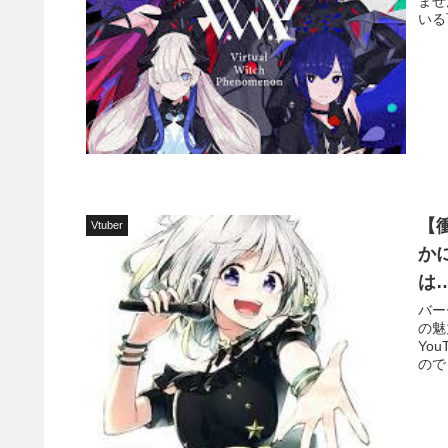
ませ
いる
【
Vtuber
か
は
バー
の魅
Yo
ので