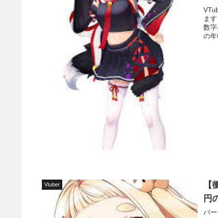
VT
ます
数字
の年
【
Vtuber
円
バー