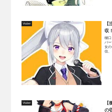
【
Vtuber
収
樋口
バー
女の
信、
【
Vtuber
の