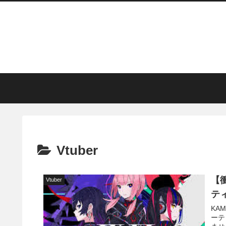
Vtuber
【
Vtuber
テ
KA
ーテ