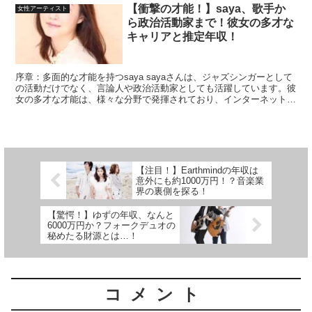
【衝撃の才能！】saya、歌手か
女性アーティスト
ら政治活動家まで！彼女の多才な
キャリアと推定年収！
序章：多面的な才能を持つsaya sayaさんは、ジャズシンガーとして
の活動だけでなく、言論人や政治活動家としても活躍しています。彼
女の多才な才能は、様々な分野で発揮されており、インターネット番
組やYouTubeチャンネルでのコメンテーター...
【注目！】Earthmindの年収は
意外にも約1000万円！？音楽業
界の裏側を探る！
【驚愕！】ゆずの年収、なんと
6000万円か？フォークデュオの
秘めたる財源とは…！
コメント