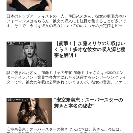
日本のトップアーティストの一人、倖田來未さん。彼女の歌唱力やパ
フォーマンスはもちろん、彼女の収入にも注目が集まることが多いで
す。そこで、今回は彼女の年収についてのいくつかの推定値をピック
アップしてみました。驚きの数字が浮かび上がってきました...
【衝撃！】加藤ミリヤの年収はい
女性アーティスト
くら？！多才な彼女の収入源と秘
密を解明！
謎に包まれた才女、加藤ミリヤの年収 加藤ミリヤさんは日本のエン
ターテインメント業界で多方面にわたり活躍するシンガーソングライ
ターです。彼女の年収は公開されていませんが、彼女の音楽、ファッ
ション、文筆業という多様な才能から、様々な収入源がある...
“安室奈美恵：スーパースターの
女性アーティスト
輝きと本名の秘密”
安室奈美恵：スーパースターの輝き こんにちは、皆さん。今日は、