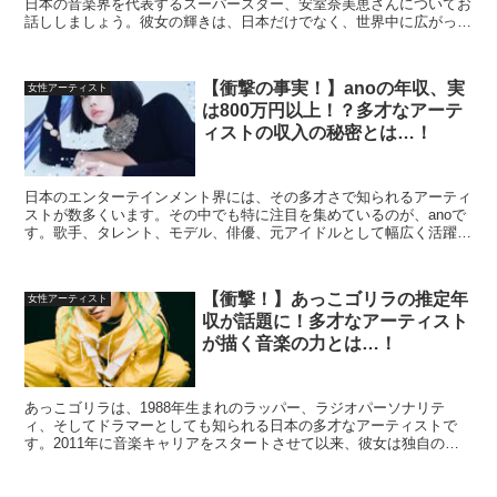
日本の音楽界を代表するスーパースター、安室奈美恵さんについてお
話ししましょう。彼女の輝きは、日本だけでなく、世界中に広がって
います。 安室奈美恵さんは、1977年9月20日、沖縄...
【衝撃の事実！】anoの年収、実
女性アーティスト
は800万円以上！？多才なアーテ
ィストの収入の秘密とは…！
日本のエンターテインメント界には、その多才さで知られるアーティ
ストが数多くいます。その中でも特に注目を集めているのが、anoで
す。歌手、タレント、モデル、俳優、元アイドルとして幅広く活躍す
る彼女の年収について、様々な情報源から推定される数字...
【衝撃！】あっこゴリラの推定年
女性アーティスト
収が話題に！多才なアーティスト
が描く音楽の力とは…！
あっこゴリラは、1988年生まれのラッパー、ラジオパーソナリテ
ィ、そしてドラマーとしても知られる日本の多才なアーティストで
す。2011年に音楽キャリアをスタートさせて以来、彼女は独自のサ
ウンドとメッセージで日本のヒップホップシーンに新たな風...