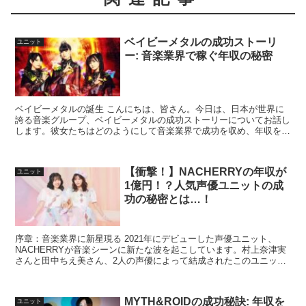
ベイビーメタルの成功ストーリ
ユニット
ー: 音楽業界で稼ぐ年収の秘密
ベイビーメタルの誕生 こんにちは、皆さん。今日は、日本が世界に
誇る音楽グループ、ベイビーメタルの成功ストーリーについてお話し
します。彼女たちはどのようにして音楽業界で成功を収め、年収を稼
いでいるのでしょうか。 ベイビーメタルは、2010年に...
【衝撃！】NACHERRYの年収が
ユニット
1億円！？人気声優ユニットの成
功の秘密とは…！
序章：音楽業界に新星現る 2021年にデビューした声優ユニット、
NACHERRYが音楽シーンに新たな波を起こしています。村上奈津実
さんと田中ちえ美さん、2人の声優によって結成されたこのユニット
は、その魅力的な歌声とパフォーマンスで瞬く間にフ...
MYTH&ROIDの成功秘訣: 年収を
ユニット