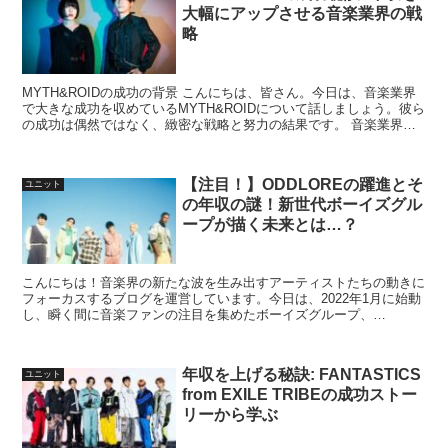
大幅にアップさせる音楽業界の戦
略
MYTH&ROIDの成功の背景 こんにちは、皆さん。今日は、音楽業界
で大きな成功を収めているMYTH&ROIDについて話しましょう。彼ら
の成功は偶然ではなく、緻密な戦略と努力の結果です。 音楽業界の
現状 音楽業界は競争が激しく、新しいアーテ...
【注目！】ODDLOREの躍進とそ
ユニット
の年収の謎！新世代ボーイズグル
ープが描く未来とは…？
こんにちは！音楽界の新たな波を生み出すアーティストたちの動きに
フォーカスするブログを運営しています。今日は、2022年1月に始動
し、瞬く間に音楽ファンの注目を集めたボーイズグループ、
ODDLOREについて、その背景と推定年収に迫ります。 序...
年収を上げる秘訣: FANTASTICS
ユニット
from EXILE TRIBEの成功ストー
リーから学ぶ