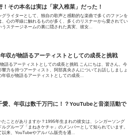
密！その本名は実は「家入稚菜」だった！
ングライターとして、独自の歌声と感動的な楽曲で多くのファンを
は、心の琴線に触れるものが多く、多くのリスナーから愛されてい
うステージネームの裏に隠された真実、彼女...
: 年収が物語るアーティストとしての成長と挑戦
が物語るアーティストとしての成長と挑戦 こんにちは、皆さん。今
影響力を持つアーティスト、阿部真央さんについてお話ししましょ
年収が物語るアーティストとしての成長...
愛、年収は数千万円に！？YouTubeと音楽活動で
たことがありますか？1995年生まれの彼女は、シンガーソング
ドルグループ「まねきケチャ」のメンバーとして知られています。
来、YouTubeやアルバム販売を通...