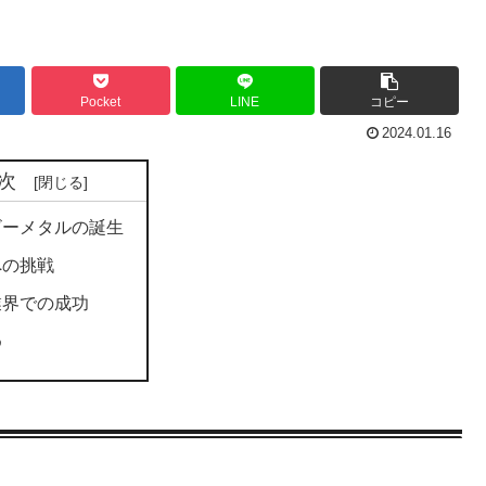
Pocket
LINE
コピー
2024.01.16
次
ビーメタルの誕生
への挑戦
業界での成功
め