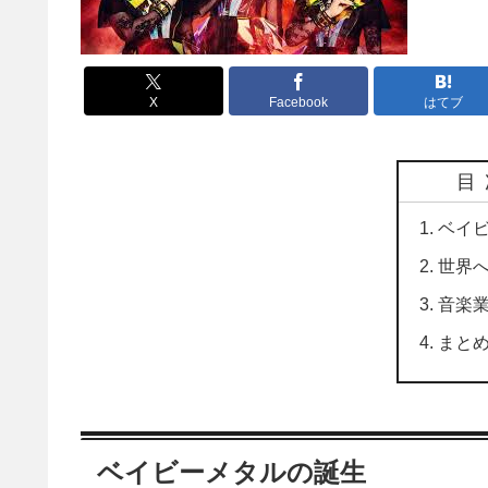
X
Facebook
はてブ
目
ベイ
世界
音楽
まと
ベイビーメタルの誕生