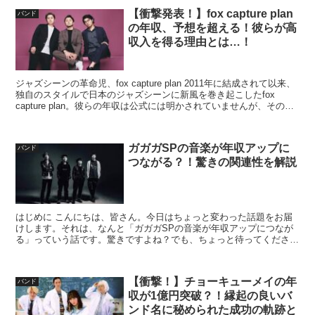
【衝撃発表！】fox capture plan
バンド
の年収、予想を超える！彼らが高
収入を得る理由とは…！
ジャズシーンの革命児、fox capture plan 2011年に結成されて以来、
独自のスタイルで日本のジャズシーンに新風を巻き起こしたfox
capture plan。彼らの年収は公式には明かされていませんが、その人
気と実績を鑑みると、...
ガガガSPの音楽が年収アップに
バンド
つながる？！驚きの関連性を解説
はじめに こんにちは、皆さん。今日はちょっと変わった話題をお届
けします。それは、なんと「ガガガSPの音楽が年収アップにつなが
る」っていう話です。驚きですよね？でも、ちょっと待ってくださ
い。一緒にこの驚きの関連性を探ってみましょう。 ガガガS...
【衝撃！】チョーキューメイの年
バンド
収が1億円突破？！縁起の良いバ
ンド名に秘められた成功の軌跡と