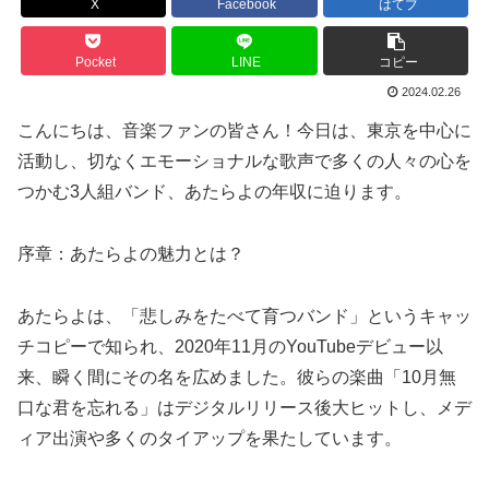
X
Facebook
はてブ
Pocket
LINE
コピー
2024.02.26
こんにちは、音楽ファンの皆さん！今日は、東京を中心に
活動し、切なくエモーショナルな歌声で多くの人々の心を
つかむ3人組バンド、あたらよの年収に迫ります。
序章：あたらよの魅力とは？
あたらよは、「悲しみをたべて育つバンド」というキャッ
チコピーで知られ、2020年11月のYouTubeデビュー以
来、瞬く間にその名を広めました。彼らの楽曲「10月無
口な君を忘れる」はデジタルリリース後大ヒットし、メデ
ィア出演や多くのタイアップを果たしています。