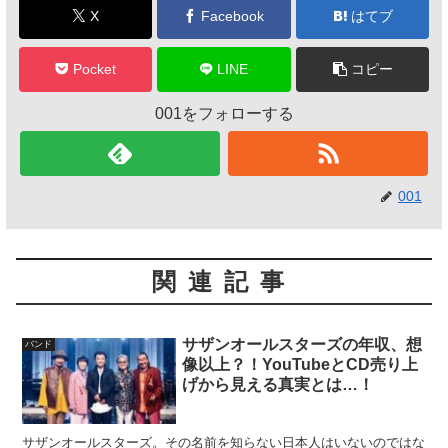
X
Facebook
はてブ
Pocket
LINE
コピー
001をフォローする
001
関連記事
サザンオールスターズの年収、想
バンド
像以上？！YouTubeとCD売り上
げから見える真実とは…！
サザンオールスターズ。その名前を知らない日本人はいないのではな