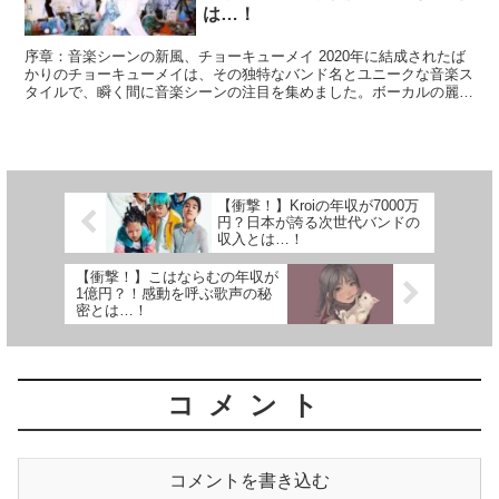
は…！
序章：音楽シーンの新風、チョーキューメイ 2020年に結成されたば
かりのチョーキューメイは、その独特なバンド名とユニークな音楽ス
タイルで、瞬く間に音楽シーンの注目を集めました。ボーカルの麗さ
んを中心に、メンバー全員が音楽への深い情熱と才能を...
【衝撃！】Kroiの年収が7000万
円？日本が誇る次世代バンドの
収入とは…！
【衝撃！】こはならむの年収が
1億円？！感動を呼ぶ歌声の秘
密とは…！
コメント
コメントを書き込む