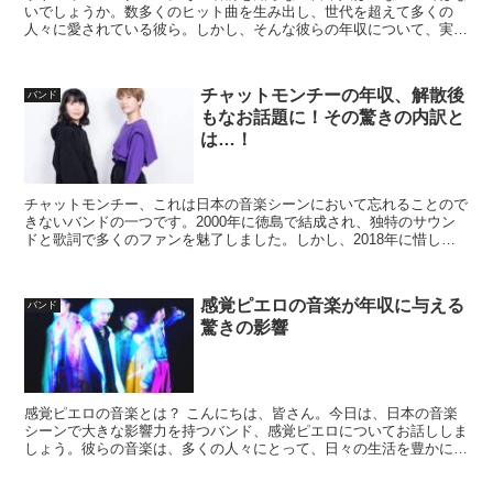
いでしょうか。数多くのヒット曲を生み出し、世代を超えて多くの
人々に愛されている彼ら。しかし、そんな彼らの年収について、実は
あまり知られていない事実があるのです。この記事では、彼ら...
チャットモンチーの年収、解散後
バンド
もなお話題に！その驚きの内訳と
は…！
チャットモンチー、これは日本の音楽シーンにおいて忘れることので
きないバンドの一つです。2000年に徳島で結成され、独特のサウン
ドと歌詞で多くのファンを魅了しました。しかし、2018年に惜しま
れつつも解散してしまいました。解散後もなお、彼女た...
感覚ピエロの音楽が年収に与える
バンド
驚きの影響
感覚ピエロの音楽とは？ こんにちは、皆さん。今日は、日本の音楽
シーンで大きな影響力を持つバンド、感覚ピエロについてお話ししま
しょう。彼らの音楽は、多くの人々にとって、日々の生活を豊かにす
るための重要な要素となっています。 感覚ピエロは、その...