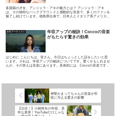
多国籍の才女、アンジェラ・アキの魅力とは？ アンジェラ・アキ
は、その独特なバックグラウンドと感動的な音楽で、多くのファンを
魅了し続けています。徳島県出身で、日本人とイタリア系アメリカ人
の血を引く彼女は、国内外でその才能を認められ、特に情感豊...
年収アップの秘訣！Coccoの音楽
女性アーティスト
がもたらす驚きの効果
はじめに こんにちは、皆さん。今日はちょっとした話をしたいと思
います。それは、年収アップの秘訣についてです。驚くかもしれませ
んが、その答えは音楽にあります。具体的には、Coccoの音楽です。
Coccoの音楽とは？ Coccoとは、日本の女...
神聖かまってちゃんの音楽が年
収に与える驚きの影響
【注目！】小林柊矢の年収、意
外な真実！YouTubeだけじゃな