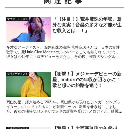
関連記事
「【注目！】荒井麻珠の年収、意
女性アーティスト
外な真実！音楽の多才な才能が生
む収入とは…！」
多才なアーティスト、荒井麻珠の軌跡 荒井麻珠さんは、日本の女性
歌手で、元Little Glee Monsterのメンバーとしても知られています。
彼女は2019年にソロデビューを果たし、その後、複数のシングルや
ライブ活動を通じて、独自の音楽ス...
【衝撃！】メジャーデビューの新
女性アーティスト
星、mihoro*の年収が明らかに！
歌と想いの旅路を追う！
岡山の星、輝き始める 2021年、岡山県から現れたシンガーソングラ
イター、mihoro*（ミホロ）が音楽シーンに新風を巻き起こしまし
た。彼女の独特なバンドサウンドの影響を受けたメロディと、綺麗ご
とではない率直な歌詞が注目を集めています。 m...
【驚異！】大西亜玖璃の年収が
女性アーティスト