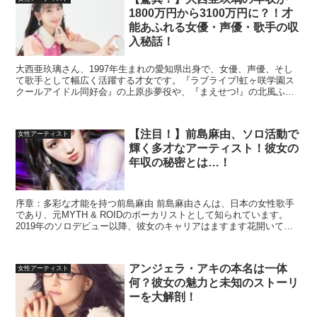
1800万円から3100万円に？！才
能あふれる女優・声優・歌手の収
入秘話！
大西亜玖璃さん、1997年生まれの愛知県出身で、女優、声優、そし
て歌手として幅広く活躍する才女です。『ラブライブ!虹ヶ咲学園ス
クールアイドル同好会』の上原歩夢役や、『まえせつ!』の北風ふぶ
き役など、彼女の声は多くのアニメで聴くことができます...
【注目！】前島麻由、ソロ活動で
女性アーティスト
輝く多才なアーティスト！彼女の
年収の秘密とは…！
序章：多彩な才能を持つ前島麻由 前島麻由さんは、日本の女性歌手
であり、元MYTH & ROIDのボーカリストとして知られています。
2019年のソロデビュー以降、彼女のキャリアはますます花開いてい
ます。 輝かしい音楽活動 前島麻由さんは『Re...
アンジェラ・アキの本名は一体
女性アーティスト
何？彼女の魅力と未知のストーリ
ーを大解剖！