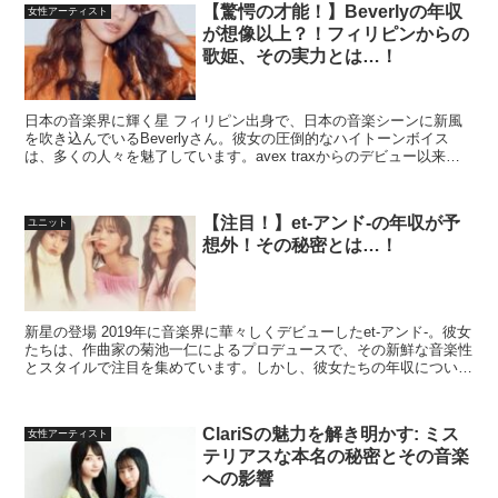
【驚愕の才能！】Beverlyの年収
女性アーティスト
が想像以上？！フィリピンからの
歌姫、その実力とは…！
日本の音楽界に輝く星 フィリピン出身で、日本の音楽シーンに新風
を吹き込んでいるBeverlyさん。彼女の圧倒的なハイトーンボイス
は、多くの人々を魅了しています。avex traxからのデビュー以来、
彼女は数々のヒット曲やドラマ主題歌を手掛け...
【注目！】et-アンド-の年収が予
ユニット
想外！その秘密とは…！
新星の登場 2019年に音楽界に華々しくデビューしたet-アンド-。彼女
たちは、作曲家の菊池一仁によるプロデュースで、その新鮮な音楽性
とスタイルで注目を集めています。しかし、彼女たちの年収について
は、公式な情報はなく、多くのファンや関係者が...
ClariSの魅力を解き明かす: ミス
女性アーティスト
テリアスな本名の秘密とその音楽
への影響