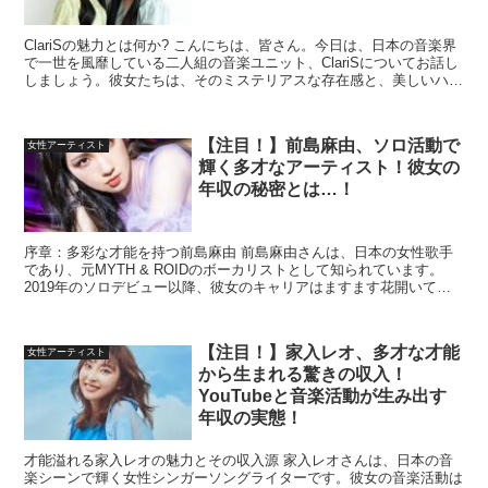
ClariSの魅力とは何か? こんにちは、皆さん。今日は、日本の音楽界
で一世を風靡している二人組の音楽ユニット、ClariSについてお話し
しましょう。彼女たちは、そのミステリアスな存在感と、美しいハー
モニーで多くの人々を魅了しています。では...
【注目！】前島麻由、ソロ活動で
女性アーティスト
輝く多才なアーティスト！彼女の
年収の秘密とは…！
序章：多彩な才能を持つ前島麻由 前島麻由さんは、日本の女性歌手
であり、元MYTH & ROIDのボーカリストとして知られています。
2019年のソロデビュー以降、彼女のキャリアはますます花開いてい
ます。 輝かしい音楽活動 前島麻由さんは『Re...
【注目！】家入レオ、多才な才能
女性アーティスト
から生まれる驚きの収入！
YouTubeと音楽活動が生み出す
年収の実態！
才能溢れる家入レオの魅力とその収入源 家入レオさんは、日本の音
楽シーンで輝く女性シンガーソングライターです。彼女の音楽活動は