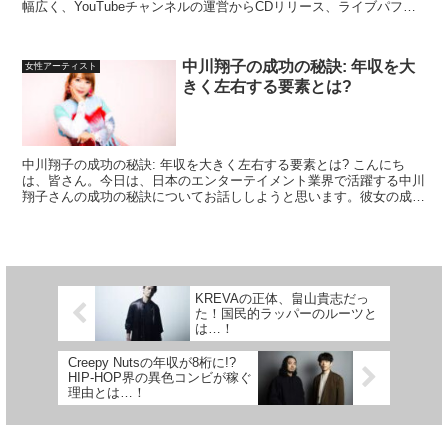
幅広く、YouTubeチャンネルの運営からCDリリース、ライブパフォ
ーマンスまで多岐にわたります。彼女の年収は正確に...
中川翔子の成功の秘訣: 年収を大
女性アーティスト
きく左右する要素とは?
中川翔子の成功の秘訣: 年収を大きく左右する要素とは? こんにち
は、皆さん。今日は、日本のエンターテイメント業界で活躍する中川
翔子さんの成功の秘訣についてお話ししようと思います。彼女の成功
は偶然ではなく、彼女が持っている特定の要素によるもの...
KREVAの正体、畠山貴志だっ
た！国民的ラッパーのルーツと
は…！
Creepy Nutsの年収が8桁に!?
HIP-HOP界の異色コンビが稼ぐ
理由とは…！