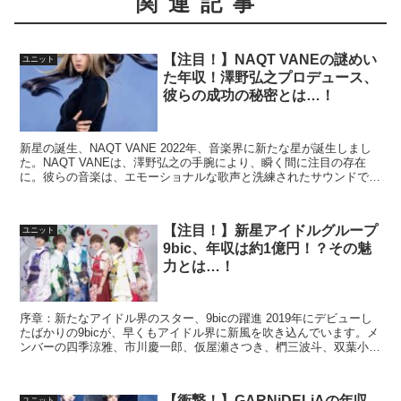
関連記事
【注目！】NAQT VANEの謎めい
ユニット
た年収！澤野弘之プロデュース、
彼らの成功の秘密とは…！
新星の誕生、NAQT VANE 2022年、音楽界に新たな星が誕生しまし
た。NAQT VANEは、澤野弘之の手腕により、瞬く間に注目の存在
に。彼らの音楽は、エモーショナルな歌声と洗練されたサウンドで、
国内外から熱い視線を浴びています。 NA...
【注目！】新星アイドルグループ
ユニット
9bic、年収は約1億円！？その魅
力とは…！
序章：新たなアイドル界のスター、9bicの躍進 2019年にデビューし
たばかりの9bicが、早くもアイドル界に新風を吹き込んでいます。メ
ンバーの四季涼雅、市川慶一郎、仮屋瀬さつき、椚三波斗、双葉小太
郎、六花清春は、それぞれの個性と才能でファ...
【衝撃！】GARNiDELiAの年収
ユニット