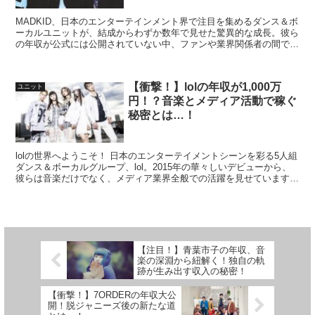
MADKID、日本のエンターテインメント界で注目を集めるダンス＆ボ
ーカルユニットが、結成からわずか数年で見せた驚異的な成長。彼ら
の年収が公式には公開されていない中、ファンや業界関係者の間で推
定されている数字が話題になっています。ここでは、そ...
【衝撃！】lolの年収が1,000万
ユニット
円！？音楽とメディア活動で稼ぐ
秘密とは…！
lolの世界へようこそ！ 日本のエンターテイメントシーンを彩る5人組
ダンス＆ボーカルグループ、lol。2015年の華々しいデビューから、
彼らは音楽だけでなく、メディア業界全般での活躍を見せています。
ファンの皆さんも、一緒にlolの世界を深掘...
【注目！】青葉市子の年収、音
楽の深淵から紐解く！独自の軌
跡が生み出す収入の秘密！
【衝撃！】7ORDERの年収大公
開！脱ジャニーズ後の新たな道