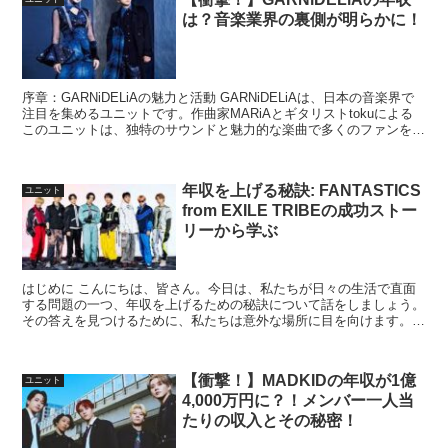
は？音楽業界の裏側が明らかに！
序章：GARNiDELiAの魅力と活動 GARNiDELiAは、日本の音楽界で
注目を集めるユニットです。作曲家MARiAとギタリストtokuによる
このユニットは、独特のサウンドと魅力的な楽曲で多くのファンを惹
きつけています。アニメやゲームの...
年収を上げる秘訣: FANTASTICS
ユニット
from EXILE TRIBEの成功ストー
リーから学ぶ
はじめに こんにちは、皆さん。今日は、私たちが日々の生活で直面
する問題の一つ、年収を上げるための秘訣について話をしましょう。
その答えを見つけるために、私たちは意外な場所に目を向けます。そ
れは、日本の人気音楽グループ、FANTASTICS f...
【衝撃！】MADKIDの年収が1億
ユニット
4,000万円に？！メンバー一人当
たりの収入とその秘密！