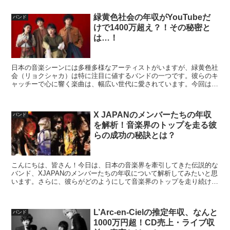
緑黄色社会の年収がYouTubeだ
バンド
けで1400万超え？！その秘密と
は…！
日本の音楽シーンには多種多様なアーティストがいますが、緑黄色社
会（リョクシャカ）は特に注目に値するバンドの一つです。彼らのキ
ャッチーで心に響く楽曲は、幅広い世代に愛されています。今回は彼
らの年収に迫ることを通じて、緑黄色社会の音楽活動の裏側...
X JAPANのメンバーたちの年収
バンド
を解析！音楽界のトップを走る彼
らの成功の秘訣とは？
こんにちは、皆さん！今日は、日本の音楽界を牽引してきた伝説的な
バンド、XJAPANのメンバーたちの年収について解析してみたいと思
います。さらに、彼らがどのようにして音楽界のトップを走り続ける
ことができたのか、その成功の秘訣にも迫ってみましょ...
L’Arc-en-Cielの推定年収、なんと
バンド
1000万円超！CD売上・ライブ収