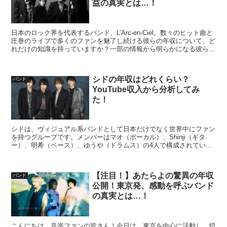
益の真実とは…！
日本のロック界を代表するバンド、L’Arc-en-Ciel。数々のヒット曲と
圧巻のライブで多くのファンを魅了し続ける彼らの年収について、ど
れだけの知識を持っていますか？一部の情報から明らかになる彼らの
推定収入を深堀してみましょう。 L’Ar...
​シドの年収はどれくらい？
バンド
YouTube収入から分析してみ
た！
シドは、ヴィジュアル系バンドとして日本だけでなく世界中にファン
を持つグループです。メンバーはマオ（ボーカル）、Shinji（ギタ
ー）、明希（ベース）、ゆうや（ドラムス）の4人で構成されていま
す。彼らの音楽は、ポップ・ロックやパワー・ポップな...
【注目！】あたらよの驚異の年収
バンド
公開！東京発、感動を呼ぶバンド
の真実とは…！
こんにちは、音楽ファンの皆さん！今日は、東京を中心に活動し、切