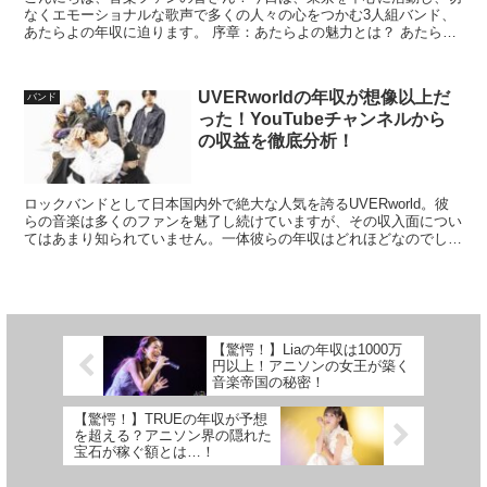
なくエモーショナルな歌声で多くの人々の心をつかむ3人組バンド、
あたらよの年収に迫ります。 序章：あたらよの魅力とは？ あたらよ
は、「悲しみをたべて育つバンド」というキャッチコピー...
UVERworldの年収が想像以上だ
バンド
った！YouTubeチャンネルから
の収益を徹底分析！
ロックバンドとして日本国内外で絶大な人気を誇るUVERworld。彼
らの音楽は多くのファンを魅了し続けていますが、その収入面につい
てはあまり知られていません。一体彼らの年収はどれほどなのでしょ
うか？今回はUVERworldのYouTubeチ...
【驚愕！】Liaの年収は1000万
円以上！アニソンの女王が築く
音楽帝国の秘密！
【驚愕！】TRUEの年収が予想
を超える？アニソン界の隠れた
宝石が稼ぐ額とは…！