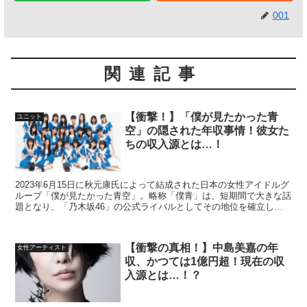
001
関連記事
【衝撃！】「僕が見たかった青
ユニット
空」の隠された年収事情！彼女た
ちの収入源とは…！
2023年6月15日に秋元康氏によって結成された日本の女性アイドルグ
ループ「僕が見たかった青空」。略称「僕青」は、短期間で大きな話
題となり、「乃木坂46」の公式ライバルとしてその地位を確立しま
した。特に注目を集めるのは、メンバーの一人、工藤...
【衝撃の真相！】中島美嘉の年
女性アーティスト
収、かつては1億円超！現在の収
入源とは…！？