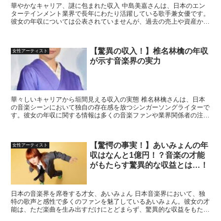
華やかなキャリア、謎に包まれた収入 中島美嘉さんは、日本のエン
ターテインメント業界で長年にわたり活躍している歌手兼女優です。
彼女の年収については公表されていませんが、過去の売上や資産から
推測することは可能です。特に彼女の全盛期の年収は、多く...
【驚異の収入！】椎名林檎の年収
女性アーティスト
が示す音楽界の実力
華々しいキャリアから垣間見える収入の実態 椎名林檎さんは、日本
の音楽シーンにおいて独自の存在感を放つシンガーソングライターで
す。彼女の年収に関する情報は多くの音楽ファンや業界関係者の注目
を集めています。 輝かしい経歴と高額所得 2000年か...
【驚愕の事実！】あいみょんの年
女性アーティスト
収はなんと1億円！？音楽の才能
がもたらす驚異的な収益とは…！
日本の音楽界を席巻する才女、あいみょん 日本音楽界において、独
特の歌声と感性で多くのファンを魅了しているあいみょん。彼女の才
能は、ただ楽曲を生み出すだけにとどまらず、驚異的な収益をもたら
しているのです。 印税収入 - あいみょんの主な収益源...