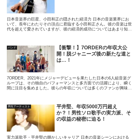
日本音楽界の巨星、小田和正の隠された経済力 日本の音楽業界にお
いて、長年にわたりその頂点に君臨する小田和正さん。彼の音楽は世
代を超えて愛されていますが、彼の経済的成功についてはあまり知ら
れていません。本記事では、彼の推定年収とその背景に迫り...
【衝撃！】7ORDERの年収大公
バンド
開！脱ジャニーズ後の新たな道と
は…！
7ORDER、2021年にメジャーデビューを果たした日本の6人組音楽グ
ループは、その独自のパフォーマンスと多方面での活躍により、瞬く
間に注目を集めました。彼らの年収については多くのファンが興味を
持っていますが、公式な数字は非公開です。しかし...
​平井堅、年収5000万円超え
男性アーティスト
か？！男性ソロ歌手の実力派、そ
の収益の秘密に迫る！
実力派歌手・平井堅の輝かしいキャリア 日本の音楽シーンにおける