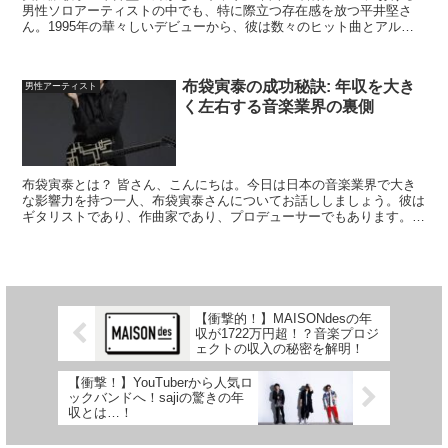
男性ソロアーティストの中でも、特に際立つ存在感を放つ平井堅さ
ん。1995年の華々しいデビューから、彼は数々のヒット曲とアルバ
ムで音楽ファンを魅了し続けてきました。しかし、彼の年収...
布袋寅泰の成功秘訣: 年収を大き
男性アーティスト
く左右する音楽業界の裏側
布袋寅泰とは？ 皆さん、こんにちは。今日は日本の音楽業界で大き
な影響力を持つ一人、布袋寅泰さんについてお話ししましょう。彼は
ギタリストであり、作曲家であり、プロデューサーでもあります。そ
の才能と成功は、彼がどのように音楽業界で生き抜いてきた...
【衝撃的！】MAISONdesの年
収が1722万円超！？音楽プロジ
ェクトの収入の秘密を解明！
【衝撃！】YouTuberから人気ロ
ックバンドへ！sajiの驚きの年
収とは…！