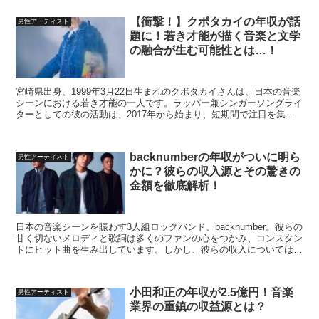
【衝撃！】クボタカイの年収が話
男性アーティスト
題に！若き才能が描く音楽と文学
の融合が生む可能性とは…！
宮崎県出身、1999年3月22日生まれのクボタカイさんは、日本の音楽
シーンにおける若き才能の一人です。ラッパー兼シンガーソングライ
ターとしての彼の活動は、2017年から始まり、短期間で注目を集め
ています。彼の音楽は、ヒップホップやR&B、ロ...
backnumberの年収がついに明ら
男性アーティスト
かに？彼らの収入源とその驚きの
金額を徹底解析！
日本の音楽シーンを賑わす3人組ロックバンド、backnumber。彼らの
甘く切ないメロディと歌詞は多くのファンの心をつかみ、コンスタン
トにヒット曲を生み出しています。しかし、彼らの収入については一
体どれくらいなのでしょうか？今回は、back...
小田和正の年収が2.5億円！音楽
男性アーティスト
業界の重鎮の収益源とは？