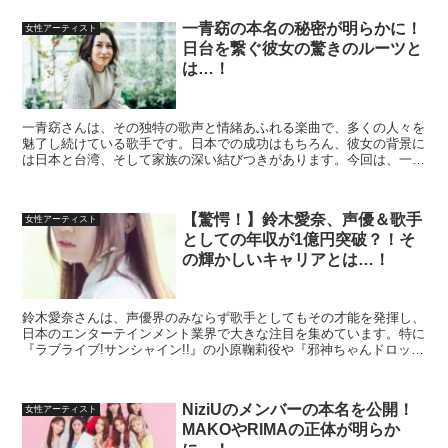
一青窈の本名の秘密が明らかに！
女性アーティスト
日台を繋ぐ彼女の驚きのルーツと
は…！
一青窈さんは、その独特の歌声と情緒あふれる楽曲で、多くの人々を
魅了し続けている歌手です。日本での成功はもちろん、彼女の背景に
は日本と台湾、そして家族の深い結びつきがあります。今回は、一青
窈さんの本名とそのルーツに迫りたいと思います。 一青窈...
【驚愕！】鈴木愛奈、声優＆歌手
女性アーティスト
としての年収が1億円突破？！そ
の輝かしいキャリアとは…！
鈴木愛奈さんは、声優界のみならず歌手としてもその才能を発揮し、
日本のエンターテインメント業界で大きな注目を集めています。特に
『ラブライブ!サンシャイン!!』の小原鞠莉役や『邪神ちゃんドロップ
キック』の邪神ちゃん役など、彼女が演じるキャラクタ...
NiziUのメンバーの本名を公開！
女性アーティスト
MAKOやRIMAの正体が明らか