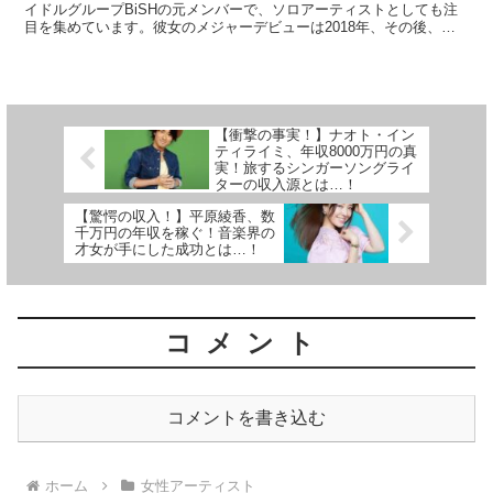
イドルグループBiSHの元メンバーで、ソロアーティストとしても注
目を集めています。彼女のメジャーデビューは2018年、その後、多
方面での活躍が目覚ましく、彼女の年収に注目が集まっ...
【衝撃の事実！】ナオト・イン
ティライミ、年収8000万円の真
実！旅するシンガーソングライ
ターの収入源とは…！
【驚愕の収入！】平原綾香、数
千万円の年収を稼ぐ！音楽界の
才女が手にした成功とは…！
コメント
コメントを書き込む
ホーム
女性アーティスト