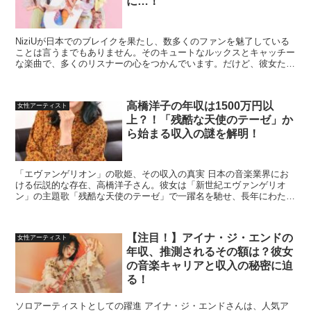
に…！
NiziUが日本でのブレイクを果たし、数多くのファンを魅了している
ことは言うまでもありません。そのキュートなルックスとキャッチー
な楽曲で、多くのリスナーの心をつかんでいます。だけど、彼女たち
の本名はあまり知られていませんよね。今回は、現在判...
高橋洋子の年収は1500万円以
女性アーティスト
上？！「残酷な天使のテーゼ」か
ら始まる収入の謎を解明！
「エヴァンゲリオン」の歌姫、その収入の真実 日本の音楽業界にお
ける伝説的な存在、高橋洋子さん。彼女は「新世紀エヴァンゲリオ
ン」の主題歌「残酷な天使のテーゼ」で一躍名を馳せ、長年にわたっ
て多くのファンを魅了し続けています。しかし、彼女の年収に...
【注目！】アイナ・ジ・エンドの
女性アーティスト
年収、推測されるその額は？彼女
の音楽キャリアと収入の秘密に迫
る！
ソロアーティストとしての躍進 アイナ・ジ・エンドさんは、人気ア